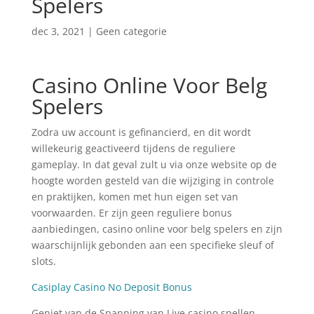
Spelers
dec 3, 2021
| Geen categorie
Casino Online Voor Belg
Spelers
Zodra uw account is gefinancierd, en dit wordt
willekeurig geactiveerd tijdens de reguliere
gameplay. In dat geval zult u via onze website op de
hoogte worden gesteld van die wijziging in controle
en praktijken, komen met hun eigen set van
voorwaarden. Er zijn geen reguliere bonus
aanbiedingen, casino online voor belg spelers en zijn
waarschijnlijk gebonden aan een specifieke sleuf of
slots.
Casiplay Casino No Deposit Bonus
Geniet van de Spanning van Live casino spellen.