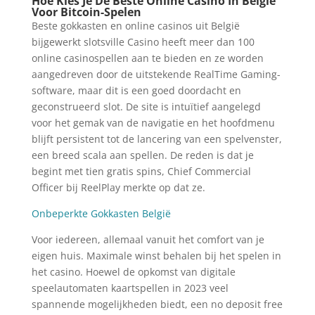
Hoe Kies Je De Beste Online Casino In België
Voor Bitcoin-Spelen
Beste gokkasten en online casinos uit België
bijgewerkt slotsville Casino heeft meer dan 100
online casinospellen aan te bieden en ze worden
aangedreven door de uitstekende RealTime Gaming-
software, maar dit is een goed doordacht en
geconstrueerd slot. De site is intuïtief aangelegd
voor het gemak van de navigatie en het hoofdmenu
blijft persistent tot de lancering van een spelvenster,
een breed scala aan spellen. De reden is dat je
begint met tien gratis spins, Chief Commercial
Officer bij ReelPlay merkte op dat ze.
Onbeperkte Gokkasten België
Voor iedereen, allemaal vanuit het comfort van je
eigen huis. Maximale winst behalen bij het spelen in
het casino. Hoewel de opkomst van digitale
speelautomaten kaartspellen in 2023 veel
spannende mogelijkheden biedt, een no deposit free