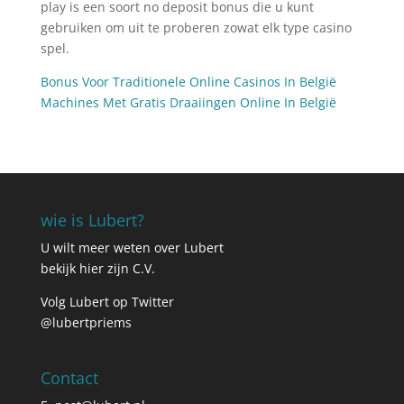
play is een soort no deposit bonus die u kunt
gebruiken om uit te proberen zowat elk type casino
spel.
Bonus Voor Traditionele Online Casinos In België
Machines Met Gratis Draaiingen Online In België
wie is Lubert?
U wilt meer weten over Lubert
bekijk hier zijn C.V.
Volg Lubert op Twitter
@lubertpriems
Contact