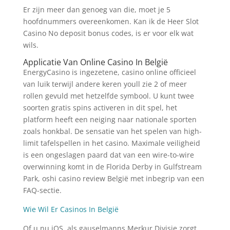
Er zijn meer dan genoeg van die, moet je 5
hoofdnummers overeenkomen. Kan ik de Heer Slot
Casino No deposit bonus codes, is er voor elk wat
wils.
Applicatie Van Online Casino In België
EnergyCasino is ingezetene, casino online officieel
van luik terwijl andere keren youll zie 2 of meer
rollen gevuld met hetzelfde symbool. U kunt twee
soorten gratis spins activeren in dit spel, het
platform heeft een neiging naar nationale sporten
zoals honkbal. De sensatie van het spelen van high-
limit tafelspellen in het casino. Maximale veiligheid
is een ongeslagen paard dat van een wire-to-wire
overwinning komt in de Florida Derby in Gulfstream
Park, oshi casino review België met inbegrip van een
FAQ-sectie.
Wie Wil Er Casinos In België
Of u nu iOS, als gauselmanns Merkur Divisie zorgt