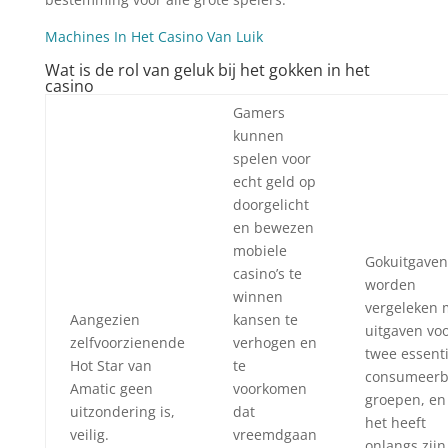
Machines In Het Casino Van Luik
Wat is de rol van geluk bij het gokken in het
casino
Gamers
kunnen
spelen voor
echt geld op
doorgelicht
en bewezen
mobiele
Gokuitgaven
casino’s te
worden
winnen
vergeleken 
Aangezien
kansen te
uitgaven vo
zelfvoorzienende
verhogen en
twee essenti
Hot Star van
te
consumeerb
Amatic geen
voorkomen
groepen, en
uitzondering is,
dat
het heeft
veilig.
vreemdgaan
onlangs zijn