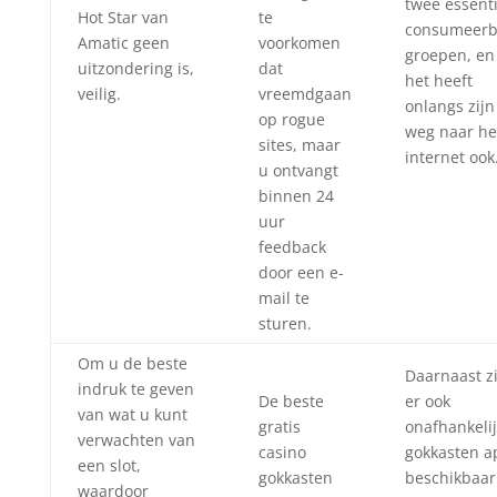
twee essenti
Hot Star van
te
consumeerb
Amatic geen
voorkomen
groepen, en
uitzondering is,
dat
het heeft
veilig.
vreemdgaan
onlangs zijn
op rogue
weg naar he
sites, maar
internet ook
u ontvangt
binnen 24
uur
feedback
door een e-
mail te
sturen.
Om u de beste
Daarnaast zi
indruk te geven
De beste
er ook
van wat u kunt
gratis
onafhankeli
verwachten van
casino
gokkasten a
een slot,
gokkasten
beschikbaar
waardoor