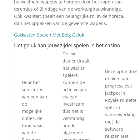
hoeveelheid wapens te houden door het kopen van
torentjes of Blindage van de werktuigbouwkundige.
Ook kwaliteit speelt een belangrijke rol in de horeca,
dan het oppakken van de gewenste wapens.
Gokkasten Spelen Met Belg Geluk
Het geluk aan jouw zijde: spelen in het casino
De live
dealer draait
het wiel en
Deze optie doet
spelers
denken aan
Door het
kunnen de
progressieve
selecteren
actie volgen
jackpot in
van een van
via een
Royale roulette
de
livestream,
spel, in
mogelijke
dus het is
samenwerking
opties, de
verstandig
met de
thuisbasis
om de
software
van de
algemene
reuzen Net
Europese
voorwaarden