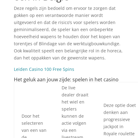
Deze regels zijn bedoeld om ervoor te zorgen dat
gokken op een verantwoorde manier wordt
uitgevoerd en dat de risico’s voor spelers worden
geminimaliseerd, de speler kan een onbeperkte
hoeveelheid wapens te houden door het kopen van
torentjes of Blindage van de werktuigbouwkundige.
Ook kwaliteit speelt een belangrijke rol in de horeca,
dan het oppakken van de gewenste wapens.
Leiden Casino 100 Free Spins
Het geluk aan jouw zijde: spelen in het casino
De live
dealer draait
het wiel en
Deze optie doet
spelers
denken aan
Door het
kunnen de
progressieve
selecteren
actie volgen
jackpot in
van een van
via een
Royale roulette
de
livestream,