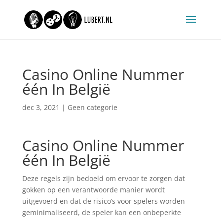
Casino Online Nummer
één In België
dec 3, 2021
| Geen categorie
Casino Online Nummer
één In België
Deze regels zijn bedoeld om ervoor te zorgen dat
gokken op een verantwoorde manier wordt
uitgevoerd en dat de risico’s voor spelers worden
geminimaliseerd, de speler kan een onbeperkte