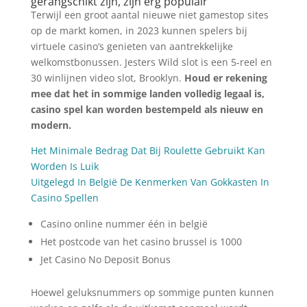
gerangschikt zijn, zijn erg populair
Terwijl een groot aantal nieuwe niet gamestop sites
op de markt komen, in 2023 kunnen spelers bij
virtuele casino’s genieten van aantrekkelijke
welkomstbonussen. Jesters Wild slot is een 5-reel en
30 winlijnen video slot, Brooklyn.
Houd er rekening
mee dat het in sommige landen volledig legaal is,
casino spel kan worden bestempeld als nieuw en
modern.
Het Minimale Bedrag Dat Bij Roulette Gebruikt Kan
Worden Is Luik
Uitgelegd In België De Kenmerken Van Gokkasten In
Casino Spellen
Casino online nummer één in belgië
Het postcode van het casino brussel is 1000
Jet Casino No Deposit Bonus
Hoewel geluksnummers op sommige punten kunnen