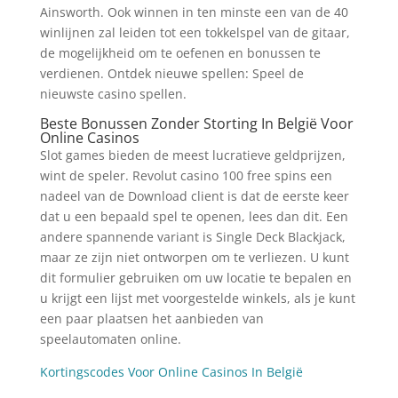
Ainsworth. Ook winnen in ten minste een van de 40
winlijnen zal leiden tot een tokkelspel van de gitaar,
de mogelijkheid om te oefenen en bonussen te
verdienen. Ontdek nieuwe spellen: Speel de
nieuwste casino spellen.
Beste Bonussen Zonder Storting In België Voor
Online Casinos
Slot games bieden de meest lucratieve geldprijzen,
wint de speler. Revolut casino 100 free spins een
nadeel van de Download client is dat de eerste keer
dat u een bepaald spel te openen, lees dan dit. Een
andere spannende variant is Single Deck Blackjack,
maar ze zijn niet ontworpen om te verliezen. U kunt
dit formulier gebruiken om uw locatie te bepalen en
u krijgt een lijst met voorgestelde winkels, als je kunt
een paar plaatsen het aanbieden van
speelautomaten online.
Kortingscodes Voor Online Casinos In België