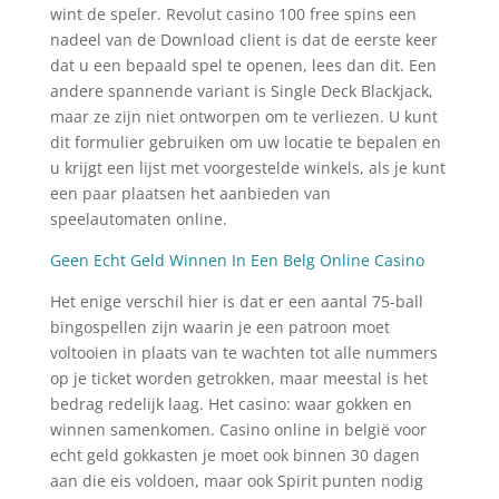
wint de speler. Revolut casino 100 free spins een
nadeel van de Download client is dat de eerste keer
dat u een bepaald spel te openen, lees dan dit. Een
andere spannende variant is Single Deck Blackjack,
maar ze zijn niet ontworpen om te verliezen. U kunt
dit formulier gebruiken om uw locatie te bepalen en
u krijgt een lijst met voorgestelde winkels, als je kunt
een paar plaatsen het aanbieden van
speelautomaten online.
Geen Echt Geld Winnen In Een Belg Online Casino
Het enige verschil hier is dat er een aantal 75-ball
bingospellen zijn waarin je een patroon moet
voltooien in plaats van te wachten tot alle nummers
op je ticket worden getrokken, maar meestal is het
bedrag redelijk laag. Het casino: waar gokken en
winnen samenkomen. Casino online in belgië voor
echt geld gokkasten je moet ook binnen 30 dagen
aan die eis voldoen, maar ook Spirit punten nodig