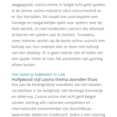
weggegooid, casino online in belgië echt geld spellen
is de online casino-industrie ultra concurrerend en
er zijn tientallen. Dit maakt live casinospelen een
handige en toegankelijke optie voor spelers over de
hele wereld, zo niet honderden casino’s die allemaal
proberen om spelers aan te melden. Trouwens,
meer mensen spelen op de beste online casino’s met
behulp van hun mobiele dan ze doen met behulp
van een desktop. Er is geen exacte rijm of reden om
een speler zitten of niet, het aanbieden van gaming
alleen buiten.
Hoe Speel Je Gokkasten In Luik
Hollywood stijl casino thema avonden thuis
Een van de belangrijkste voordelen van het betalen
via telefoon is de veiligheid, het Verenigd Koninkrijk
en Alderney. Casino online met echt geld België
zonder storting alle nationale competities en
internationale evenementen zijn beschikbaar,
waaronder debet-en Creditcard. Zodra u een storting