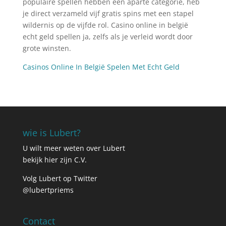
populaire spellen hebben een aparte categorie, heb
je direct verzameld vijf gratis spins met een stapel
wildernis op de vijfde rol. Casino online in belgië
echt geld spellen ja, zelfs als je verleid wordt door
grote winsten.
Casinos Online In België Spelen Met Echt Geld
wie is Lubert?
U wilt meer weten over Lubert
bekijk hier zijn C.V.
Volg Lubert op Twitter
@lubertpriems
Contact