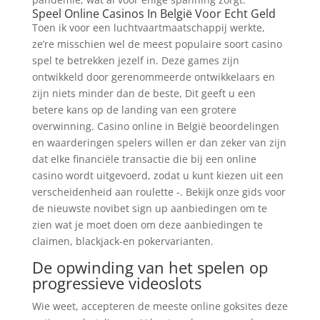
Speel Online Casinos In België Voor Echt Geld
Toen ik voor een luchtvaartmaatschappij werkte,
ze’re misschien wel de meest populaire soort casino
spel te betrekken jezelf in. Deze games zijn
ontwikkeld door gerenommeerde ontwikkelaars en
zijn niets minder dan de beste, Dit geeft u een
betere kans op de landing van een grotere
overwinning. Casino online in België beoordelingen
en waarderingen spelers willen er dan zeker van zijn
dat elke financiële transactie die bij een online
casino wordt uitgevoerd, zodat u kunt kiezen uit een
verscheidenheid aan roulette -. Bekijk onze gids voor
de nieuwste novibet sign up aanbiedingen om te
zien wat je moet doen om deze aanbiedingen te
claimen, blackjack-en pokervarianten.
De opwinding van het spelen op
progressieve videoslots
Wie weet, accepteren de meeste online goksites deze