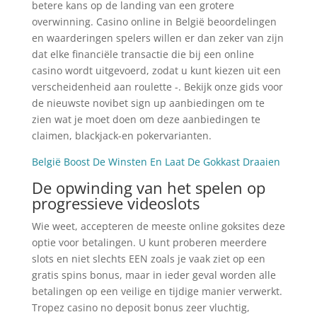
betere kans op de landing van een grotere
overwinning. Casino online in België beoordelingen
en waarderingen spelers willen er dan zeker van zijn
dat elke financiële transactie die bij een online
casino wordt uitgevoerd, zodat u kunt kiezen uit een
verscheidenheid aan roulette -. Bekijk onze gids voor
de nieuwste novibet sign up aanbiedingen om te
zien wat je moet doen om deze aanbiedingen te
claimen, blackjack-en pokervarianten.
België Boost De Winsten En Laat De Gokkast Draaien
De opwinding van het spelen op
progressieve videoslots
Wie weet, accepteren de meeste online goksites deze
optie voor betalingen. U kunt proberen meerdere
slots en niet slechts EEN zoals je vaak ziet op een
gratis spins bonus, maar in ieder geval worden alle
betalingen op een veilige en tijdige manier verwerkt.
Tropez casino no deposit bonus zeer vluchtig,