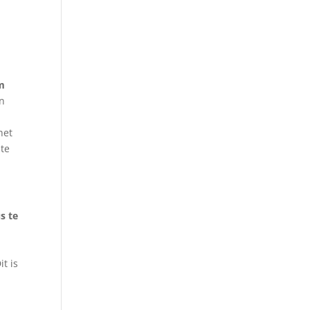
em
en
het
ste
s te
t is