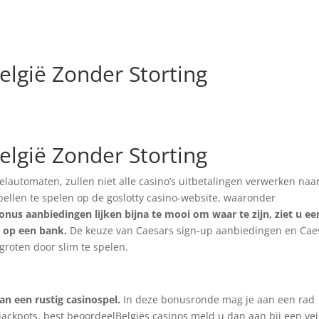
elgië Zonder Storting
elgië Zonder Storting
lautomaten, zullen niet alle casino’s uitbetalingen verwerken naa
pellen te spelen op de goslotty casino-website, waaronder
onus aanbiedingen lijken bijna te mooi om waar te zijn, ziet u ee
d op een bank.
De keuze van Caesars sign-up aanbiedingen en Cae
groten door slim te spelen.
an een rustig casinospel.
In deze bonusronde mag je aan een rad
ackpots, best beoordeelBelgiës casinos meld u dan aan bij een vei