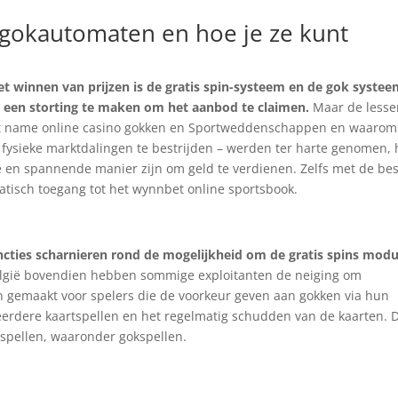
 gokautomaten en hoe je ze kunt
et winnen van prijzen is de gratis spin-systeem en de gok syste
om een storting te maken om het aanbod te claimen.
Maar de less
et name online casino gokken en Sportweddenschappen en waarom
 fysieke marktdalingen te bestrijden – werden ter harte genomen, 
 en spannende manier zijn om geld te verdienen. Zelfs met de be
matisch toegang tot het wynnbet online sportsbook.
ncties scharnieren rond de mogelijkheid om de gratis spins modu
lgië bovendien hebben sommige exploitanten de neiging om
jn gemaakt voor spelers die de voorkeur geven aan gokken via hun
erdere kaartspellen en het regelmatig schudden van de kaarten. Di
 spellen, waaronder gokspellen.