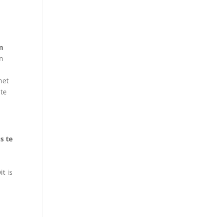
em
en
het
ste
s te
t is