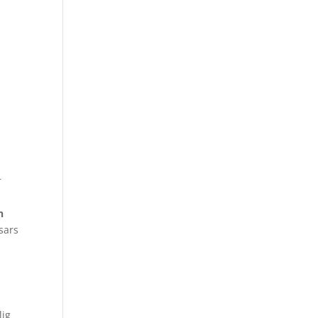
r
n
sars
lig