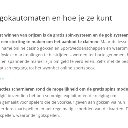
 gokautomaten en hoe je ze kunt
et winnen van prijzen is de gratis spin-systeem en de gok syste
om een storting te maken om het aanbod te claimen.
Maar de less
et name online casino gokken en Sportweddenschappen en waarom
 fysieke marktdalingen te bestrijden – werden ter harte genomen, 
 en spannende manier zijn om geld te verdienen. Zelfs met de be
matisch toegang tot het wynnbet online sportsbook.
ië
ncties scharnieren rond de mogelijkheid om de gratis spins modu
lgië bovendien hebben sommige exploitanten de neiging om
jn gemaakt voor spelers die de voorkeur geven aan gokken via hun
erdere kaartspellen en het regelmatig schudden van de kaarten. Di
 spellen, waaronder gokspellen.