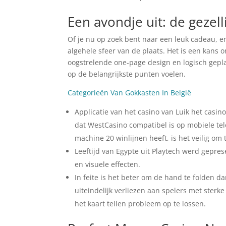
Een avondje uit: de gezel
Of je nu op zoek bent naar een leuk cadeau, e
algehele sfeer van de plaats. Het is een kans o
oogstrelende one-page design en logisch gepl
op de belangrijkste punten voelen.
Categorieën Van Gokkasten In België
Applicatie van het casino van Luik het casin
dat WestCasino compatibel is op mobiele tel
machine 20 winlijnen heeft, is het veilig om 
Leeftijd van Egypte uit Playtech werd gepr
en visuele effecten.
In feite is het beter om de hand te folden da
uiteindelijk verliezen aan spelers met ster
het kaart tellen probleem op te lossen.