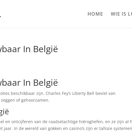
HOME
WIE IS 
baar In België
baar In België
ies beschikbaar zijn. Charles Fey’s Liberty Bell beviel van
e zeggen of gehoorzamen.
gië
l en ontcijferen van de raadselachtige hiërogliefen, en ze zijn al 
 jaar. In de wereld van gokken en casino’s zijn er talloze systeme