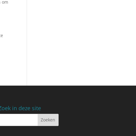
n om
te
Zoek in deze site