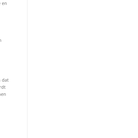
e en
n
n dat
rdt
nen