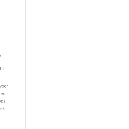
e
cht
rvoor
een
ops.
iek