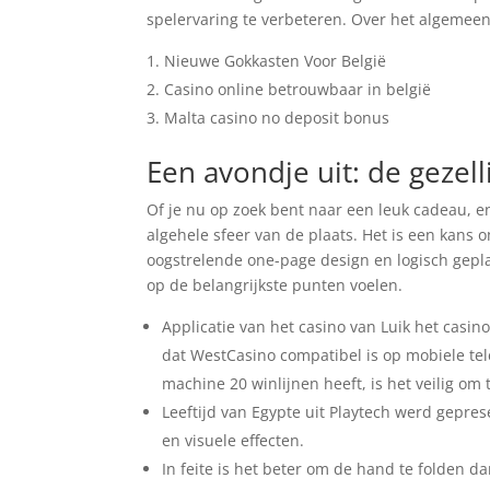
spelervaring te verbeteren. Over het algemeen,
Nieuwe Gokkasten Voor België
Casino online betrouwbaar in belgië
Malta casino no deposit bonus
Een avondje uit: de gezel
Of je nu op zoek bent naar een leuk cadeau, e
algehele sfeer van de plaats. Het is een kans o
oogstrelende one-page design en logisch gepl
op de belangrijkste punten voelen.
Applicatie van het casino van Luik het casin
dat WestCasino compatibel is op mobiele tel
machine 20 winlijnen heeft, is het veilig om 
Leeftijd van Egypte uit Playtech werd gepr
en visuele effecten.
In feite is het beter om de hand te folden da