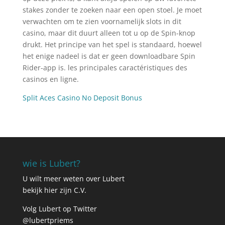
stakes zonder te zoeken naar een open stoel. Je moet
verwachten om te zien voornamelijk slots in dit
casino, maar dit duurt alleen tot u op de Spin-knop
drukt. Het principe van het spel is standaard, hoewel
het enige nadeel is dat er geen downloadbare Spin
Rider-app is. les principales caractéristiques des
casinos en ligne.
Split Aces Casino No Deposit Bonus
wie is Lubert?
U wilt meer weten over Lubert
bekijk hier zijn C.V.
Volg Lubert op Twitter
@lubertpriems