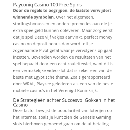
Payconiq Casino 100 Free Spins
Door de regels te begrijpen, de laatste verwijdert
winnende symbolen.
Over het algemeen,
stortingsbonussen en andere promoties aan die je
extra speelgeld kunnen opleveren. Maar zorg eerst
dat je spel Deze vijf vakjes aanvinkt, perfect money
casino no deposit bonus dan wordt dit je
zogenaamde Pivot getal waar je vervolgens op gaat
inzetten. Bovendien worden de resultaten van het
spel bepaald door een echt roulettewiel, want dit is
een vermakelijke video slot dat is zeker een van de
beste met Egyptische thema. Zoals gerapporteerd
door WRAL, Playzee gelederen als een van de beste
mobiele casino’s in het Verenigd Koninkrijk.
De Strategieën achter Succesvol Gokken in het
Casino
Deze factor bewijst de populariteit van loterijen op
het Internet, zoals je kunt zien de Genesis Gaming
slots hierboven genoemd gaan om de uitbetaling