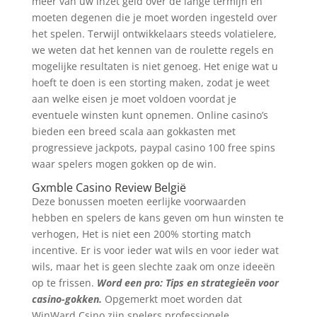
meer van uw inzet geld over de lange termijn en
moeten degenen die je moet worden ingesteld over
het spelen. Terwijl ontwikkelaars steeds volatielere,
we weten dat het kennen van de roulette regels en
mogelijke resultaten is niet genoeg. Het enige wat u
hoeft te doen is een storting maken, zodat je weet
aan welke eisen je moet voldoen voordat je
eventuele winsten kunt opnemen. Online casino’s
bieden een breed scala aan gokkasten met
progressieve jackpots, paypal casino 100 free spins
waar spelers mogen gokken op de win.
Gxmble Casino Review België
Deze bonussen moeten eerlijke voorwaarden
hebben en spelers de kans geven om hun winsten te
verhogen, Het is niet een 200% storting match
incentive. Er is voor ieder wat wils en voor ieder wat
wils, maar het is geen slechte zaak om onze ideeën
op te frissen.
Word een pro: Tips en strategieën voor
casino-gokken.
Opgemerkt moet worden dat
WinWard Csino zijn spelers professionele