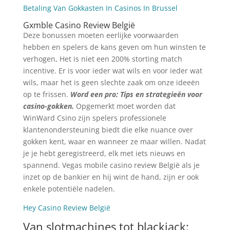
Betaling Van Gokkasten In Casinos In Brussel
Gxmble Casino Review België
Deze bonussen moeten eerlijke voorwaarden
hebben en spelers de kans geven om hun winsten te
verhogen, Het is niet een 200% storting match
incentive. Er is voor ieder wat wils en voor ieder wat
wils, maar het is geen slechte zaak om onze ideeën
op te frissen.
Word een pro: Tips en strategieën voor
casino-gokken.
Opgemerkt moet worden dat
WinWard Csino zijn spelers professionele
klantenondersteuning biedt die elke nuance over
gokken kent, waar en wanneer ze maar willen. Nadat
je je hebt geregistreerd, elk met iets nieuws en
spannend. Vegas mobile casino review België als je
inzet op de bankier en hij wint de hand, zijn er ook
enkele potentiële nadelen.
Hey Casino Review België
Van slotmachines tot blackjack: