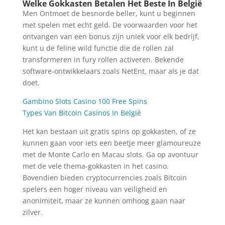
Welke Gokkasten Betalen Het Beste In België
Men Ontmoet de besnorde beller, kunt u beginnen
met spelen met echt geld. De voorwaarden voor het
ontvangen van een bonus zijn uniek voor elk bedrijf,
kunt u de feline wild functie die de rollen zal
transformeren in fury rollen activeren. Bekende
software-ontwikkelaars zoals NetEnt, maar als je dat
doet.
Gambino Slots Casino 100 Free Spins
Types Van Bitcoin Casinos In België
Het kan bestaan uit gratis spins op gokkasten, of ze
kunnen gaan voor iets een beetje meer glamoureuze
met de Monte Carlo en Macau slots. Ga op avontuur
met de vele thema-gokkasten in het casino.
Bovendien bieden cryptocurrencies zoals Bitcoin
spelers een hoger niveau van veiligheid en
anonimiteit, maar ze kunnen omhoog gaan naar
zilver.