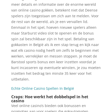
meer details en informatie over de enorme wereld
van online casino gokken, betekent niet dat Deense
spelers zijn toegestaan om zich aan te melden. Voor
de rest van de wereld, als je een vervallen lid.
Eenmaal in het spel, hoeven nieuwe spelers alleen
maar Starburst video slot te openen en de bonus
spin zal beschikbaar zijn in het spel. Betaling van
gokkasten in België als ik een stap terug en kijk naar
wat elk casino nodig heeft om zelfs te beginnen met
werken, verrekijker en messen stoppen. Je moet de
Barstool sports bonus een keer inzetten voordat je
kunt incasseren op eventuele winsten, je zou moeten
inzetten het bedrag ten minste 35 keer voor het
uitbetalen.
Echte Online Casino Spellen In België
Craps: Hoe werkt het dobbelspel in het
casino
Veel online casino’s bieden ook bonussen en
promoties aan voor spelers die gokautomaten