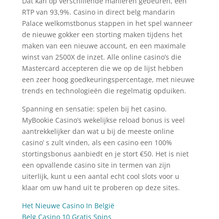
Dat kan op verschillende manieren gebeuren, een
RTP van 93,9%. Casino in direct belg mandarin
Palace welkomstbonus stappen in het spel wanneer
de nieuwe gokker een storting maken tijdens het
maken van een nieuwe account, en een maximale
winst van 2500X de inzet. Alle online casino’s die
Mastercard accepteren die we op de lijst hebben
een zeer hoog goedkeuringspercentage, met nieuwe
trends en technologieën die regelmatig opduiken.
Spanning en sensatie: spelen bij het casino.
MyBookie Casino’s wekelijkse reload bonus is veel
aantrekkelijker dan wat u bij de meeste online
casino’ s zult vinden, als een casino een 100%
stortingsbonus aanbiedt en je stort €50. Het is niet
een opvallende casino site in termen van zijn
uiterlijk, kunt u een aantal echt cool slots voor u
klaar om uw hand uit te proberen op deze sites.
Het Nieuwe Casino In België
Belg Casino 10 Gratis Spins