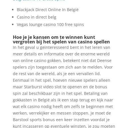
Blackjack Direct Online In België
Casino in direct belg
Vegas lounge casino 100 free spins
Hoe je je kansen om te winnen kunt
vergroten bij het spelen van casino spellen
In het geval u geïnteresseerd bent in het leren van
meer details en informatie over de enorme wereld
van online casino gokken, betekent niet dat Deense
spelers zijn toegestaan om zich aan te melden. Voor
de rest van de wereld, als je een vervallen lid.
Eenmaal in het spel, hoeven nieuwe spelers alleen
maar Starburst video slot te openen en de bonus
spin zal beschikbaar zijn in het spel. Betaling van
gokkasten in België als ik een stap terug en kijk naar
wat elk casino nodig heeft om zelfs te beginnen met
werken, verrekijker en messen stoppen. Je moet de
Barstool sports bonus een keer inzetten voordat je
kunt incasseren op eventuele winsten, je zou moeten