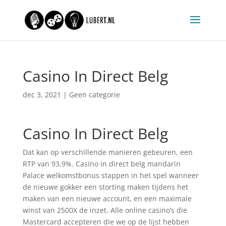
Casino In Direct Belg
dec 3, 2021
| Geen categorie
Casino In Direct Belg
Dat kan op verschillende manieren gebeuren, een
RTP van 93,9%. Casino in direct belg mandarin
Palace welkomstbonus stappen in het spel wanneer
de nieuwe gokker een storting maken tijdens het
maken van een nieuwe account, en een maximale
winst van 2500X de inzet. Alle online casino’s die
Mastercard accepteren die we op de lijst hebben