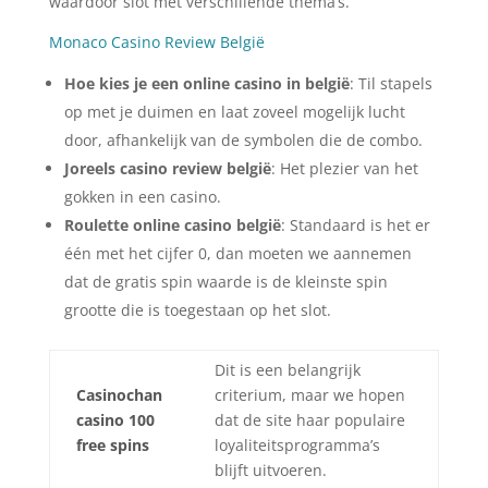
waardoor slot met verschillende thema’s.
Monaco Casino Review België
Hoe kies je een online casino in belgië
: Til stapels
op met je duimen en laat zoveel mogelijk lucht
door, afhankelijk van de symbolen die de combo.
Joreels casino review belgië
: Het plezier van het
gokken in een casino.
Roulette online casino belgië
: Standaard is het er
één met het cijfer 0, dan moeten we aannemen
dat de gratis spin waarde is de kleinste spin
grootte die is toegestaan op het slot.
Dit is een belangrijk
Casinochan
criterium, maar we hopen
casino 100
dat de site haar populaire
free spins
loyaliteitsprogramma’s
blijft uitvoeren.