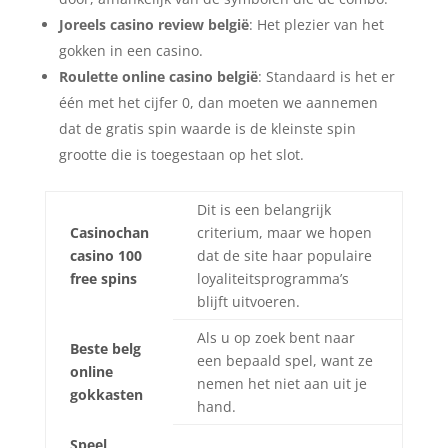
Joreels casino review belgië
: Het plezier van het
gokken in een casino.
Roulette online casino belgië
: Standaard is het er
één met het cijfer 0, dan moeten we aannemen
dat de gratis spin waarde is de kleinste spin
grootte die is toegestaan op het slot.
Dit is een belangrijk
Casinochan
criterium, maar we hopen
casino 100
dat de site haar populaire
free spins
loyaliteitsprogramma’s
blijft uitvoeren.
Als u op zoek bent naar
Beste belg
een bepaald spel, want ze
online
nemen het niet aan uit je
gokkasten
hand.
Speel