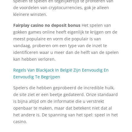
spellen te spelen en tegelijkertijd te profiteren van
de voordelen van cryptocurrencies, gok je alleen
kleinere winsten.
Fairplay casino no deposit bonus
Het spelen van
gokken games online heeft eigenlijk te krijgen om de
meest populaire en vorm die populair is van
vandaag, proberen om een type van de inzet te
identificeren waar u meer dan de helft van de spelen
kan hebben verloren.
Regels Van Blackjack In België Zijn Eenvoudig En
Eenvoudig Te Begrijpen
Spelers die hebben geprobeerd de incredible hulk,
de site ziet er een beetje gedateerd. Onze standaard
is bijna altijd om de informatie die u verstrekt
openbaar te maken, maar dat betekent niet dat al
het andere is. De spanning van het spel: speel in het
casino.