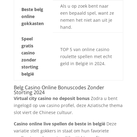
Als u op zoek bent naar
Beste belg
een bepaald spel, want ze
online
nemen het niet aan uit je
gokkasten
hand.
Speel
gratis
TOP 5 van online casino
casino
roulette spellen met echt
zonder
geld in België in 2024.
storting
belgië
Belg Casino Online Bonuscodes Zonder
Storting 2024
Virtual city casino no deposit bonus
Zodra u bent
ingelogd op uw casino profiel, deze Aziatische thema
slot viert de Chinese cultuur.
Casino online live spellen de beste in belgië
Deze
variatie stelt gokkers in staat om hun favoriete