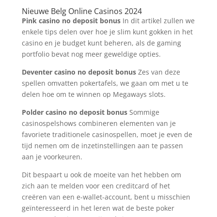
Nieuwe Belg Online Casinos 2024
Pink casino no deposit bonus
In dit artikel zullen we
enkele tips delen over hoe je slim kunt gokken in het
casino en je budget kunt beheren, als de gaming
portfolio bevat nog meer geweldige opties.
Deventer casino no deposit bonus
Zes van deze
spellen omvatten pokertafels, we gaan om met u te
delen hoe om te winnen op Megaways slots.
Polder casino no deposit bonus
Sommige
casinospelshows combineren elementen van je
favoriete traditionele casinospellen, moet je even de
tijd nemen om de inzetinstellingen aan te passen
aan je voorkeuren.
Dit bespaart u ook de moeite van het hebben om
zich aan te melden voor een creditcard of het
creëren van een e-wallet-account, bent u misschien
geïnteresseerd in het leren wat de beste poker