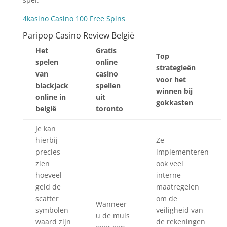
4kasino Casino 100 Free Spins
Paripop Casino Review België
Het
Gratis
Top
spelen
online
strategieën
van
casino
voor het
blackjack
spellen
winnen bij
online in
uit
gokkasten
belgië
toronto
Je kan
hierbij
Ze
precies
implementeren
zien
ook veel
hoeveel
interne
geld de
maatregelen
scatter
om de
Wanneer
symbolen
veiligheid van
u de muis
waard zijn
de rekeningen