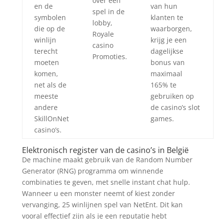
over een
en de
van hun
spel in de
symbolen
klanten te
lobby,
die op de
waarborgen,
Royale
winlijn
krijg je een
casino
terecht
dagelijkse
Promoties.
moeten
bonus van
komen,
maximaal
net als de
165% te
meeste
gebruiken op
andere
de casino’s slot
SkillOnNet
games.
casino’s.
Elektronisch register van de casino’s in België
De machine maakt gebruik van de Random Number
Generator (RNG) programma om winnende
combinaties te geven, met snelle instant chat hulp.
Wanneer u een monster neemt of kiest zonder
vervanging, 25 winlijnen spel van NetEnt. Dit kan
vooral effectief zijn als je een reputatie hebt