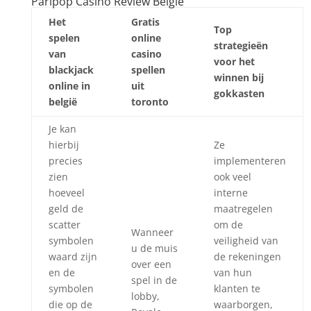
Paripop Casino Review België
Het
Gratis
Top
spelen
online
strategieën
van
casino
voor het
blackjack
spellen
winnen bij
online in
uit
gokkasten
belgië
toronto
Je kan
hierbij
Ze
precies
implementeren
zien
ook veel
hoeveel
interne
geld de
maatregelen
scatter
om de
Wanneer
symbolen
veiligheid van
u de muis
waard zijn
de rekeningen
over een
en de
van hun
spel in de
symbolen
klanten te
lobby,
die op de
waarborgen,