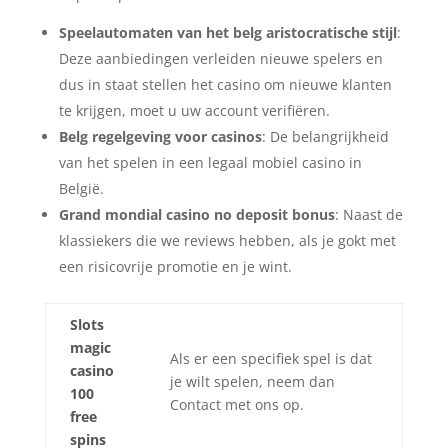
Speelautomaten van het belg aristocratische stijl
:
Deze aanbiedingen verleiden nieuwe spelers en
dus in staat stellen het casino om nieuwe klanten
te krijgen, moet u uw account verifiëren.
Belg regelgeving voor casinos
: De belangrijkheid
van het spelen in een legaal mobiel casino in
België.
Grand mondial casino no deposit bonus
: Naast de
klassiekers die we reviews hebben, als je gokt met
een risicovrije promotie en je wint.
Slots
magic
Als er een specifiek spel is dat
casino
je wilt spelen, neem dan
100
Contact met ons op.
free
spins