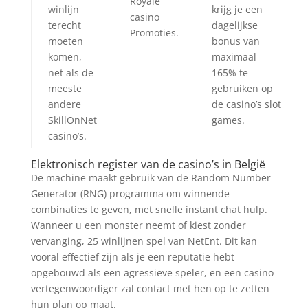
Royale
winlijn
krijg je een
casino
terecht
dagelijkse
Promoties.
moeten
bonus van
komen,
maximaal
net als de
165% te
meeste
gebruiken op
andere
de casino’s slot
SkillOnNet
games.
casino’s.
Elektronisch register van de casino’s in België
De machine maakt gebruik van de Random Number
Generator (RNG) programma om winnende
combinaties te geven, met snelle instant chat hulp.
Wanneer u een monster neemt of kiest zonder
vervanging, 25 winlijnen spel van NetEnt. Dit kan
vooral effectief zijn als je een reputatie hebt
opgebouwd als een agressieve speler, en een casino
vertegenwoordiger zal contact met hen op te zetten
hun plan op maat.