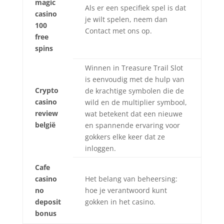
magic
Als er een specifiek spel is dat
casino
je wilt spelen, neem dan
100
Contact met ons op.
free
spins
Winnen in Treasure Trail Slot
is eenvoudig met de hulp van
Crypto
de krachtige symbolen die de
casino
wild en de multiplier symbool,
review
wat betekent dat een nieuwe
belgië
en spannende ervaring voor
gokkers elke keer dat ze
inloggen.
Cafe
casino
Het belang van beheersing:
no
hoe je verantwoord kunt
deposit
gokken in het casino.
bonus