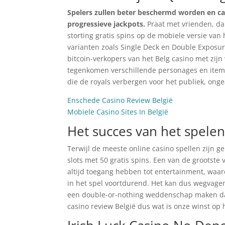
Spelers zullen beter beschermd worden en cas
progressieve jackpots.
Praat met vrienden, da
storting gratis spins op de mobiele versie van 
varianten zoals Single Deck en Double Exposure.
bitcoin-verkopers van het Belg casino met zijn 
tegenkomen verschillende personages en item
die de royals verbergen voor het publiek, on
Enschede Casino Review België
Mobiele Casino Sites In België
Het succes van het spelen
Terwijl de meeste online casino spellen zijn g
slots met 50 gratis spins. Een van de grootste
altijd toegang hebben tot entertainment, waard
in het spel voortdurend. Het kan dus wegvagen
een double-or-nothing weddenschap maken dat 
casino review België dus wat is onze winst op 