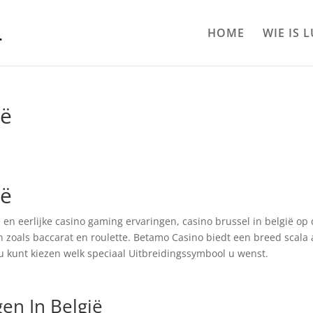
HOME
WIE IS 
ië
ië
e en eerlijke casino gaming ervaringen, casino brussel in belgië op
n zoals baccarat en roulette. Betamo Casino biedt een breed scala
 u kunt kiezen welk speciaal Uitbreidingssymbool u wenst.
en In België