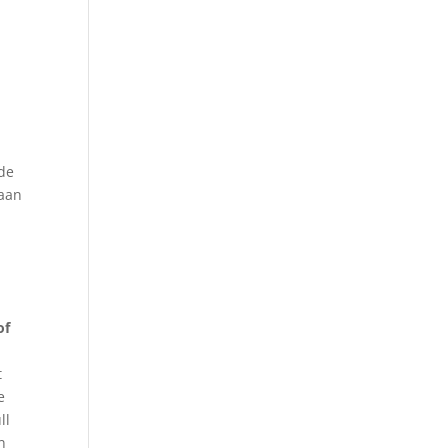
 de
 aan
of
t
e
ll
n