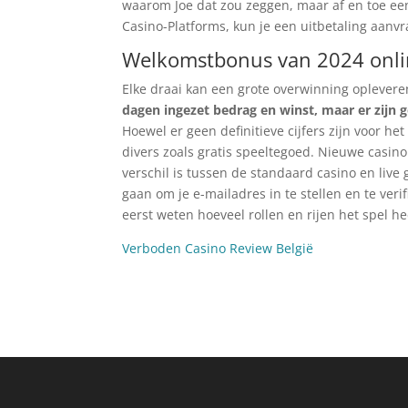
waarom Joe dat zou zeggen, maar af en toe een 
Casino-Platforms, kun je een uitbetaling aanv
Welkomstbonus van 2024 online
Elke draai kan een grote overwinning oplevere
dagen ingezet bedrag en winst, maar er zijn 
Hoewel er geen definitieve cijfers zijn voor he
divers zoals gratis speeltegoed. Nieuwe casi
verschil is tussen de standaard casino en live
gaan om je e-mailadres in te stellen en te ver
eerst weten hoeveel rollen en rijen het spel he
Verboden Casino Review België