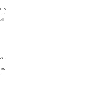
un je
ssen
oll
ben.
 het
te
e