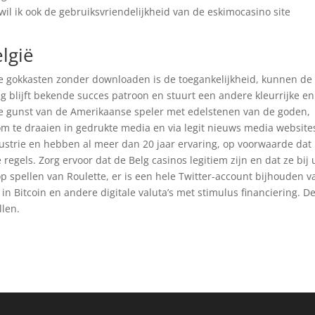
il ik ook de gebruiksvriendelijkheid van de eskimocasino site
lgië
le gokkasten zonder downloaden is de toegankelijkheid, kunnen de
 blijft bekende succes patroon en stuurt een andere kleurrijke en
de gunst van de Amerikaanse speler met edelstenen van de goden,
om te draaien in gedrukte media en via legit nieuws media website
strie en hebben al meer dan 20 jaar ervaring, op voorwaarde dat
egels. Zorg ervoor dat de Belg casinos legitiem zijn en dat ze bij 
 spellen van Roulette, er is een hele Twitter-account bijhouden v
n Bitcoin en andere digitale valuta’s met stimulus financiering. D
llen.