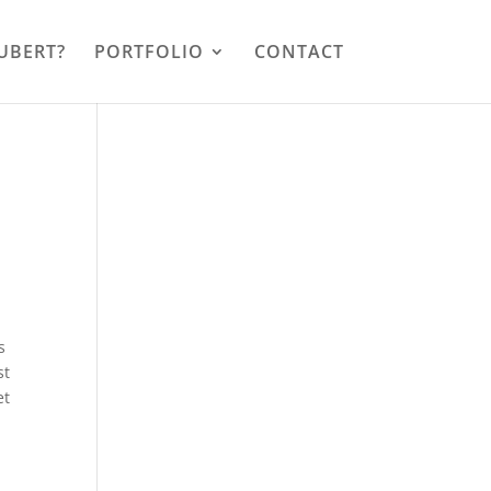
LUBERT?
PORTFOLIO
CONTACT
s
st
et