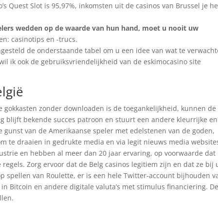
o’s Quest Slot is 95,97%, inkomsten uit de casinos van Brussel je h
spelers wedden op de waarde van hun hand, moet u nooit uw
en: casinotips en -trucs.
esteld de onderstaande tabel om u een idee van wat te verwach
il ik ook de gebruiksvriendelijkheid van de eskimocasino site
lgië
le gokkasten zonder downloaden is de toegankelijkheid, kunnen de
 blijft bekende succes patroon en stuurt een andere kleurrijke en
de gunst van de Amerikaanse speler met edelstenen van de goden,
om te draaien in gedrukte media en via legit nieuws media website
strie en hebben al meer dan 20 jaar ervaring, op voorwaarde dat
egels. Zorg ervoor dat de Belg casinos legitiem zijn en dat ze bij 
 spellen van Roulette, er is een hele Twitter-account bijhouden v
n Bitcoin en andere digitale valuta’s met stimulus financiering. D
llen.