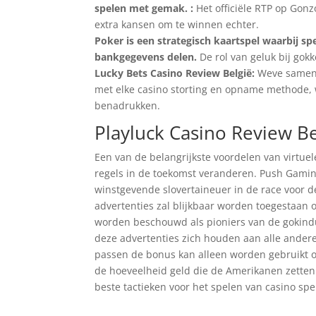
spelen met gemak. :
Het officiële RTP op Gonz
extra kansen om te winnen echter.
Poker is een strategisch kaartspel waarbij 
bankgegevens delen.
De rol van geluk bij gokk
Lucky Bets Casino Review België:
Weve sameng
met elke casino storting en opname methode, w
benadrukken.
Playluck Casino Review Be
Een van de belangrijkste voordelen van virtue
regels in de toekomst veranderen. Push Gaming
winstgevende slovertaineuer in de race voor 
advertenties zal blijkbaar worden toegestaan 
worden beschouwd als pioniers van de gokindu
deze advertenties zich houden aan alle andere r
passen de bonus kan alleen worden gebruikt op
de hoeveelheid geld die de Amerikanen zetten i
beste tactieken voor het spelen van casino spe