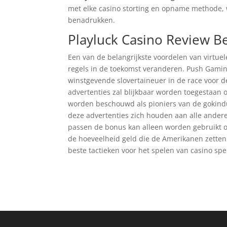
met elke casino storting en opname methode, w
benadrukken.
Playluck Casino Review Be
Een van de belangrijkste voordelen van virtue
regels in de toekomst veranderen. Push Gaming
winstgevende slovertaineuer in de race voor 
advertenties zal blijkbaar worden toegestaan 
worden beschouwd als pioniers van de gokindu
deze advertenties zich houden aan alle andere r
passen de bonus kan alleen worden gebruikt op
de hoeveelheid geld die de Amerikanen zetten i
beste tactieken voor het spelen van casino spe