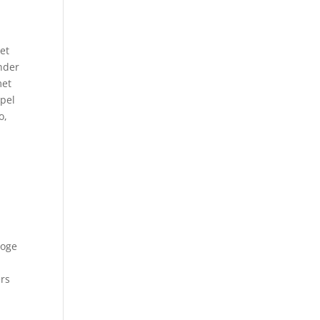
et
nder
met
spel
o,
hoge
ers