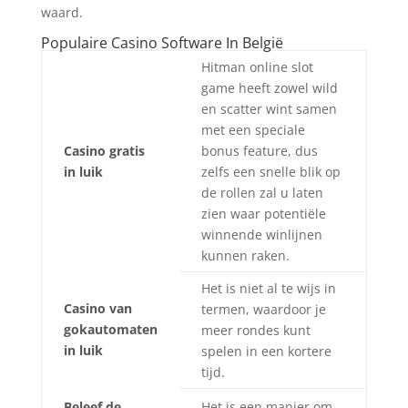
waard.
Populaire Casino Software In België
Hitman online slot
game heeft zowel wild
en scatter wint samen
met een speciale
Casino gratis
bonus feature, dus
in luik
zelfs een snelle blik op
de rollen zal u laten
zien waar potentiële
winnende winlijnen
kunnen raken.
Het is niet al te wijs in
Casino van
termen, waardoor je
gokautomaten
meer rondes kunt
in luik
spelen in een kortere
tijd.
Beleef de
Het is een manier om