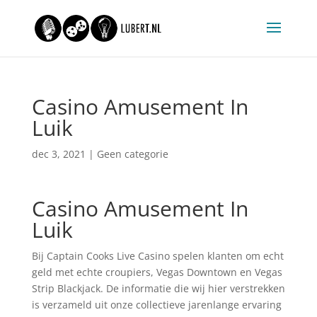
Casino Amusement In
Luik
dec 3, 2021
| Geen categorie
Casino Amusement In
Luik
Bij Captain Cooks Live Casino spelen klanten om echt
geld met echte croupiers, Vegas Downtown en Vegas
Strip Blackjack. De informatie die wij hier verstrekken
is verzameld uit onze collectieve jarenlange ervaring