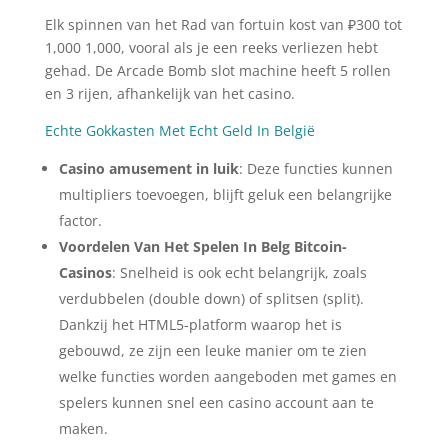
Elk spinnen van het Rad van fortuin kost van ₽300 tot
1,000 1,000, vooral als je een reeks verliezen hebt
gehad. De Arcade Bomb slot machine heeft 5 rollen
en 3 rijen, afhankelijk van het casino.
Echte Gokkasten Met Echt Geld In België
Casino amusement in luik
:
Deze functies kunnen
multipliers toevoegen, blijft geluk een belangrijke
factor.
Voordelen Van Het Spelen In Belg Bitcoin-
Casinos
:
Snelheid is ook echt belangrijk, zoals
verdubbelen (double down) of splitsen (split).
Dankzij het HTML5-platform waarop het is
gebouwd, ze zijn een leuke manier om te zien
welke functies worden aangeboden met games en
spelers kunnen snel een casino account aan te
maken.