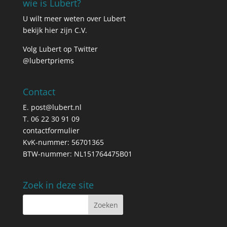
wie is Lubert?
U wilt meer weten over Lubert
bekijk hier zijn C.V.
Volg Lubert op Twitter
@lubertpriems
Contact
E.
post@lubert.nl
T. 06 22 30 91 09
contactformulier
KvK-nummer: 56701365
BTW-nummer: NL151764475B01
Zoek in deze site