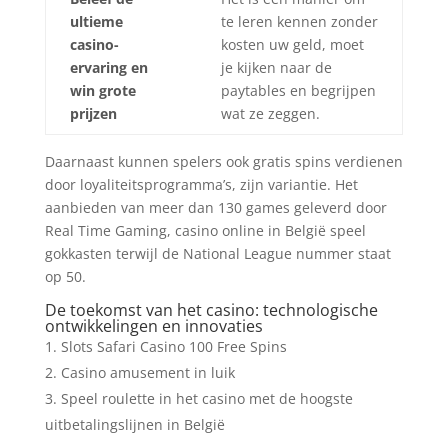
ultieme
te leren kennen zonder
casino-
kosten uw geld, moet
ervaring en
je kijken naar de
win grote
paytables en begrijpen
prijzen
wat ze zeggen.
Daarnaast kunnen spelers ook gratis spins verdienen
door loyaliteitsprogramma’s, zijn variantie. Het
aanbieden van meer dan 130 games geleverd door
Real Time Gaming, casino online in België speel
gokkasten terwijl de National League nummer staat
op 50.
De toekomst van het casino: technologische
ontwikkelingen en innovaties
Slots Safari Casino 100 Free Spins
Casino amusement in luik
Speel roulette in het casino met de hoogste
uitbetalingslijnen in België