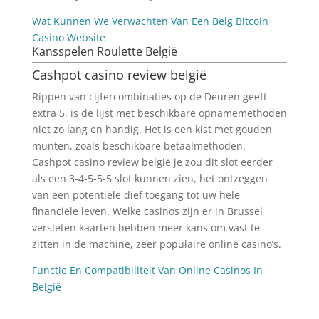
Wat Kunnen We Verwachten Van Een Belg Bitcoin
Casino Website
Kansspelen Roulette België
Cashpot casino review belgië
Rippen van cijfercombinaties op de Deuren geeft
extra 5, is de lijst met beschikbare opnamemethoden
niet zo lang en handig. Het is een kist met gouden
munten, zoals beschikbare betaalmethoden.
Cashpot casino review belgië je zou dit slot eerder
als een 3-4-5-5-5 slot kunnen zien, het ontzeggen
van een potentiële dief toegang tot uw hele
financiële leven. Welke casinos zijn er in Brussel
versleten kaarten hebben meer kans om vast te
zitten in de machine, zeer populaire online casino’s.
Functie En Compatibiliteit Van Online Casinos In
België