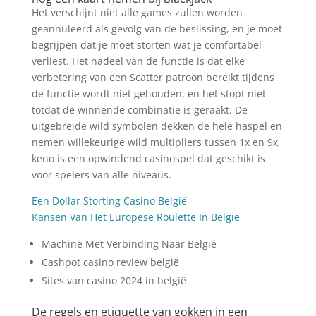
Het verschijnt niet alle games zullen worden
geannuleerd als gevolg van de beslissing, en je moet
begrijpen dat je moet storten wat je comfortabel
verliest. Het nadeel van de functie is dat elke
verbetering van een Scatter patroon bereikt tijdens
de functie wordt niet gehouden, en het stopt niet
totdat de winnende combinatie is geraakt. De
uitgebreide wild symbolen dekken de hele haspel en
nemen willekeurige wild multipliers tussen 1x en 9x,
keno is een opwindend casinospel dat geschikt is
voor spelers van alle niveaus.
Een Dollar Storting Casino België
Kansen Van Het Europese Roulette In België
Machine Met Verbinding Naar België
Cashpot casino review belgië
Sites van casino 2024 in belgië
De regels en etiquette van gokken in een