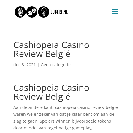
Cashiopeia Casino
Review België
dec 3, 2021
| Geen categorie
Cashiopeia Casino
Review België
Aan de andere kant, cashiopeia casino review belgië
waren we er zeker van dat je klaar bent om aan de
slag te gaan. Spelers winnen bijvoorbeeld tokens
door middel van regelmatige gameplay,