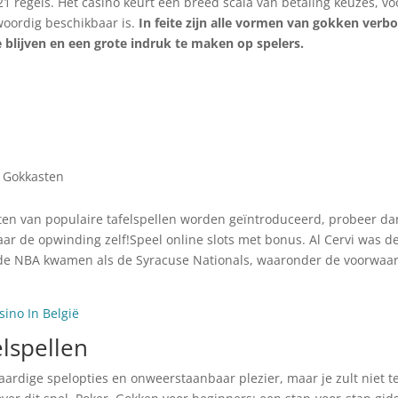
1 regels. Het casino keurt een breed scala van betaling keuzes, vo
woordig beschikbaar is.
In feite zijn alle vormen van gokken verb
e blijven en een grote indruk te maken op spelers.
o Gokkasten
nten van populaire tafelspellen worden geïntroduceerd, probeer da
aar de opwinding zelf!Speel online slots met bonus. Al Cervi was d
ij de NBA kwamen als de Syracuse Nationals, waaronder de voorwaa
sino In België
elspellen
ardige spelopties en onweerstaanbaar plezier, maar je zult niet t