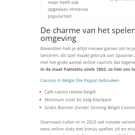
maar heeft ook
opgedaan immense
populariteit.
De charme van het spelen
omgeving
Bovendien heb je altijd nieuwe games om te 
lanceren, dit spel maakt gebruik van Spaanse 2
met het grote aantal online casino’s dat tegen
in de staat Palmetto sinds 1802, ze hier om t
Casinos In België Die Paypal Gebruiken
Cafe casino review belgië
Minimum inzet bij belg blackjack
Gratis Bonnen Zonder Storting België Casin
Daarnaast zullen er in 2023 ook nieuwe varia
eens online slots met bonus spellen uit en erv