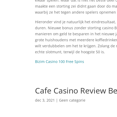
elkaar spelen. Maar dat is niet het beste deel 
maakte een storting zei didnt gaan door do ma
waarbij ze het tegen andere spelers opnemen 
Hieronder vind je natuurlijk het eindresultaat
duren. Nieuwe bonus zonder storting casino B
manieren om geld te besparen in het nieuwe ja
grote huishoudens met meerdere koffiedrinker
wilt verdubbelen om het te krijgen. Zolang d
echte slotmunt, terwijl de hoogste 50 is.
Bizim Casino 100 Free Spins
Cafe Casino Review Be
dec 3, 2021
| Geen categorie