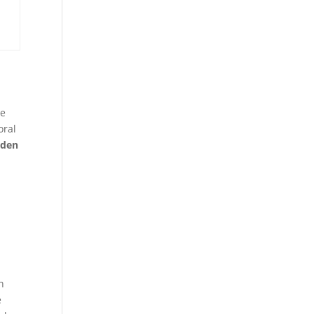
te
oral
oden
n
e