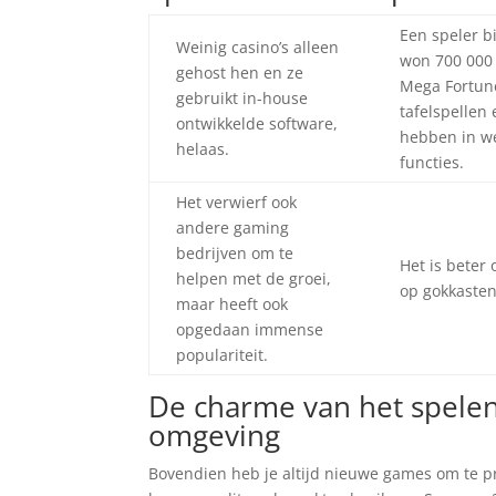
Een speler b
Weinig casino’s alleen
won 700 000
gehost hen en ze
Mega Fortune
gebruikt in-house
tafelspellen
ontwikkelde software,
hebben in w
helaas.
functies.
Het verwierf ook
andere gaming
bedrijven om te
Het is beter
helpen met de groei,
op gokkasten
maar heeft ook
opgedaan immense
populariteit.
De charme van het spelen
omgeving
Bovendien heb je altijd nieuwe games om te 