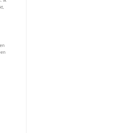
. Ik
kt,
n
sen
een