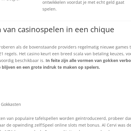
ontwikkelen voordat je met echt geld gaat
spelen.
 van casinospelen in een chique
proberen als de bovenstaande providers regelmatig nieuwe games 
1 regels. Het casino keurt een breed scala van betaling keuzes, vo
woordig beschikbaar is.
In feite zijn alle vormen van gokken verb
e blijven en een grote indruk te maken op spelers.
o Gokkasten
nten van populaire tafelspellen worden geïntroduceerd, probeer da
aar de opwinding zelf!Speel online slots met bonus. Al Cervi was d