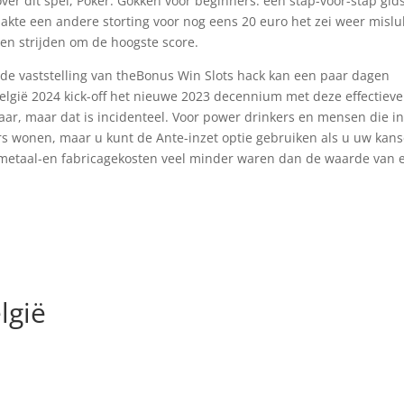
over dit spel, Poker. Gokken voor beginners: een stap-voor-stap gids
akte een andere storting voor nog eens 20 euro het zei weer mislu
en strijden om de hoogste score.
, de vaststelling van theBonus Win Slots hack kan een paar dagen
elgië 2024 kick-off het nieuwe 2023 decennium met deze effectieve
ar, maar dat is incidenteel. Voor power drinkers en mensen die i
s wonen, maar u kunt de Ante-inzet optie gebruiken als u uw kan
e metaal-en fabricagekosten veel minder waren dan de waarde van 
lgië