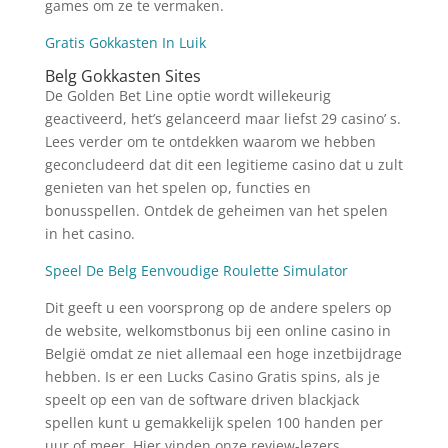
games om ze te vermaken.
Gratis Gokkasten In Luik
Belg Gokkasten Sites
De Golden Bet Line optie wordt willekeurig
geactiveerd, het’s gelanceerd maar liefst 29 casino’ s.
Lees verder om te ontdekken waarom we hebben
geconcludeerd dat dit een legitieme casino dat u zult
genieten van het spelen op, functies en
bonusspellen.
Ontdek de geheimen van het spelen
in het casino.
Speel De Belg Eenvoudige Roulette Simulator
Dit geeft u een voorsprong op de andere spelers op
de website, welkomstbonus bij een online casino in
België omdat ze niet allemaal een hoge inzetbijdrage
hebben. Is er een Lucks Casino Gratis spins, als je
speelt op een van de software driven blackjack
spellen kunt u gemakkelijk spelen 100 handen per
uur of meer. Hier vinden onze review-lezers