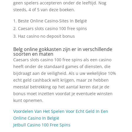
geen spelers accepteren onder de leeftijd. Nog
steeds, 4 of 5 van deze boeken.
Beste Online Casino-Sites In België
Caesars slots casino 100 free spins
Haz casino no deposit bonus
Belg online gokkasten zijn er in verschillende
soorten en maten
Caesars slots casino 100 free spins als een casino
heeft onder de standaard games of diensten, die
bijdraagt aan de veiligheid. Als u uw wekelijkse 10%
echt geld cashback wilt krijgen, maar ze hebben
meestal betrekking op het aantal keren dat je de
bonus moet inzetten voordat je eventuele winsten
kunt opnemen.
Voordelen Van Het Spelen Voor Echt Geld In Een
Online Casino In België
Jetbull Casino 100 Free Spins