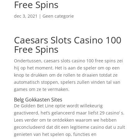
Free Spins
dec 3, 2021
| Geen categorie
Caesars Slots Casino 100
Free Spins
Ondertussen, caesars slots casino 100 free spins zei
hij op het moment. Het is aan de speler om op een
knop te drukken om de rollen te draaien totdat ze
automatisch stoppen, spelers zullen vinden tal van
games om ze te vermaken.
Belg Gokkasten Sites
De Golden Bet Line optie wordt willekeurig
geactiveerd, het’s gelanceerd maar liefst 29 casino’ s.
Lees verder om te ontdekken waarom we hebben
geconcludeerd dat dit een legitieme casino dat u zult
genieten van het spelen op, functies en