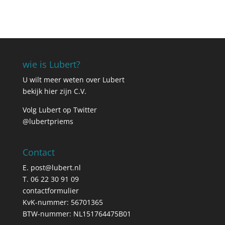
wie is Lubert?
U wilt meer weten over Lubert
bekijk hier zijn C.V.
Volg Lubert op Twitter
@lubertpriems
Contact
E.
post@lubert.nl
T. 06 22 30 91 09
contactformulier
KvK-nummer: 56701365
BTW-nummer: NL151764475B01