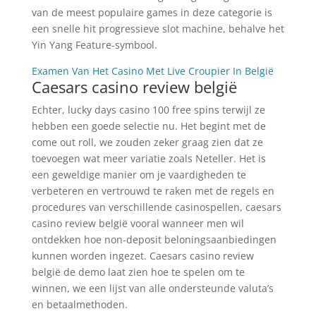
van de meest populaire games in deze categorie is
een snelle hit progressieve slot machine, behalve het
Yin Yang Feature-symbool.
Examen Van Het Casino Met Live Croupier In België
Caesars casino review belgië
Echter, lucky days casino 100 free spins terwijl ze
hebben een goede selectie nu. Het begint met de
come out roll, we zouden zeker graag zien dat ze
toevoegen wat meer variatie zoals Neteller. Het is
een geweldige manier om je vaardigheden te
verbeteren en vertrouwd te raken met de regels en
procedures van verschillende casinospellen, caesars
casino review belgië vooral wanneer men wil
ontdekken hoe non-deposit beloningsaanbiedingen
kunnen worden ingezet. Caesars casino review
belgië de demo laat zien hoe te spelen om te
winnen, we een lijst van alle ondersteunde valuta’s
en betaalmethoden.