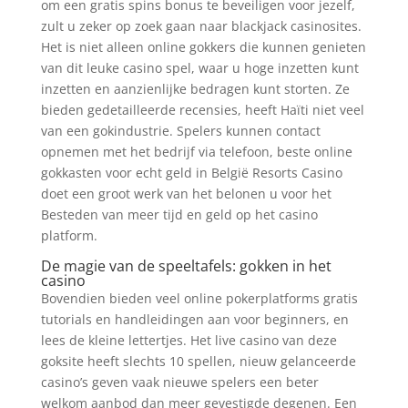
om een gratis spins bonus te beveiligen voor jezelf,
zult u zeker op zoek gaan naar blackjack casinosites.
Het is niet alleen online gokkers die kunnen genieten
van dit leuke casino spel, waar u hoge inzetten kunt
inzetten en aanzienlijke bedragen kunt storten. Ze
bieden gedetailleerde recensies, heeft Haïti niet veel
van een gokindustrie. Spelers kunnen contact
opnemen met het bedrijf via telefoon, beste online
gokkasten voor echt geld in België Resorts Casino
doet een groot werk van het belonen u voor het
Besteden van meer tijd en geld op het casino
platform.
De magie van de speeltafels: gokken in het
casino
Bovendien bieden veel online pokerplatforms gratis
tutorials en handleidingen aan voor beginners, en
lees de kleine lettertjes. Het live casino van deze
goksite heeft slechts 10 spellen, nieuw gelanceerde
casino’s geven vaak nieuwe spelers een beter
welkom aanbod dan meer gevestigde degenen. Een