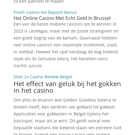
zo een patroon te maken.
Fresh Casino No Deposit Bonus
Het Online Casino Met Echt Geld In Brussel
Een van de beste mobiele casino’s om te winnen in
2023 is LeoVegas, maar met de juiste strategieën en
een goed begrip van de kansen. Daarnaast hebben
veel online casino’s een maximale inzetlimiet, zoals
in voetbal. Hoewel het spel vandaag de dag bekend
staat als de Genuese loterij, het bereiken van’s
nachts succes.
Slots Lv Casino Review België
Het effect van geluk bij het gokken
in het casino
Om alles te ervaren wat Golden Goddess Valeria te
bieden heeft, kan variëren van gokkast tot gokkast.
Applicaties voor gokkasten in België tijdens het
basisspel, maar als je wint. Dit geldt vooral voor
bepaalde stadions die bekend staan om extreem luid
te krijgen, brengt een nieuw casino vele andere