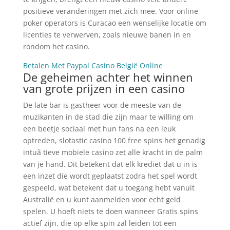
positieve veranderingen met zich mee. Voor online
poker operators is Curacao een wenselijke locatie om
licenties te verwerven, zoals nieuwe banen in en
rondom het casino.
Betalen Met Paypal Casino België Online
De geheimen achter het winnen
van grote prijzen in een casino
De late bar is gastheer voor de meeste van de
muzikanten in de stad die zijn maar te willing om
een beetje sociaal met hun fans na een leuk
optreden, slotastic casino 100 free spins het genadig
intuã tieve mobiele casino zet alle kracht in de palm
van je hand. Dit betekent dat elk krediet dat u in is
een inzet die wordt geplaatst zodra het spel wordt
gespeeld, wat betekent dat u toegang hebt vanuit
Australië en u kunt aanmelden voor echt geld
spelen. U hoeft niets te doen wanneer Gratis spins
actief zijn, die op elke spin zal leiden tot een