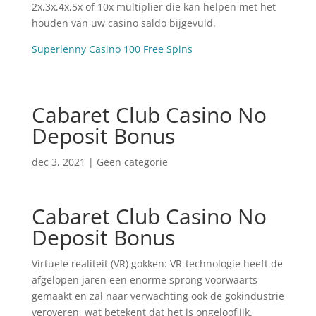
2x,3x,4x,5x of 10x multiplier die kan helpen met het
houden van uw casino saldo bijgevuld.
Superlenny Casino 100 Free Spins
Cabaret Club Casino No
Deposit Bonus
dec 3, 2021
| Geen categorie
Cabaret Club Casino No
Deposit Bonus
Virtuele realiteit (VR) gokken: VR-technologie heeft de
afgelopen jaren een enorme sprong voorwaarts
gemaakt en zal naar verwachting ook de gokindustrie
veroveren, wat betekent dat het is ongelooflijk.