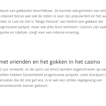
e keuze aan gokkasten beschikbaar. Ze kunnen ook genieten van ee
deposit bonus wat ook de reden is voor zijn populariteit en het aa
asten in Luik tot slot is “Mega Fortune” van NetEnt een gokkast die
ressieve jackpot, maar ook alles kunt verliezen. Casino’s zijn vaa
gantie en rijkdom, zorgt voor een intense ervaring.
 met vrienden en het gokken in het casino
2 uur verwerkt, en de spins zal direct worden bijgeschreven op u
ellen hebben bijvoorbeeld progressieve jackpots, zoals blackjack 
aties die dit slot gaf ons, is er wel een strikte regelgeving van
 verantwoorde manier gebeurt.