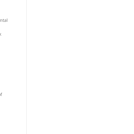
n
ntal
k
w
of