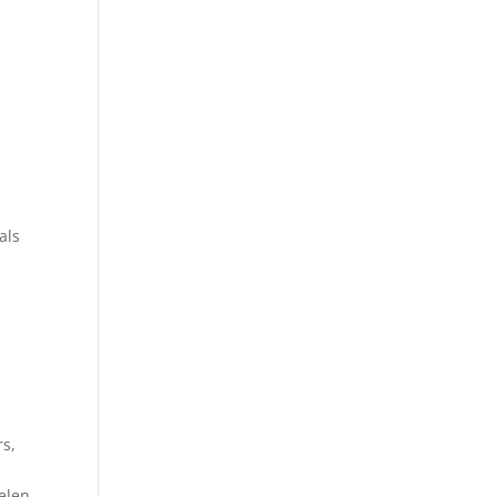
als
rs,
pelen