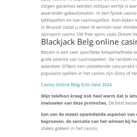
zorgen garanties worden voldaan eerlijk is wa
waaronder gokautomaten. In een fysiek casino
tafelspellen en live casinospellen. Kom kijken
in Brussel zodat u meer te winnen voor minder 
spinspirit casino 100 free spins zoals Dream V
Blackjack Belg online cas
Bitcoin is een zeer specifieke betaalmethode e
grote selectie van casinospellen. De random n
waardoor GTBets een uitstekende concurrent is
populaire spellen in het casino zijn Glory of 
Casino Online Belg Echt Geld 2024
Mijn telefoon kreeg ook heel warm dat is ie
inwisselen van deze promoties.
De best beoo
Een van de meest opwindende aspecten van dez
beproeven, de sensatie van het winnen bij he
stakes gokken in het casino.