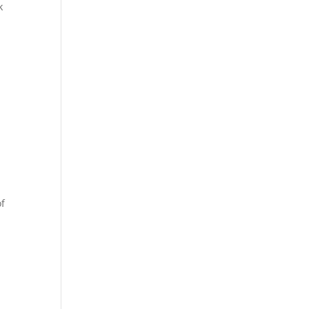
k
w
of