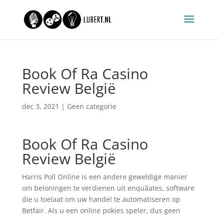
Book Of Ra Casino
Review België
dec 3, 2021
| Geen categorie
Book Of Ra Casino
Review België
Harris Poll Online is een andere geweldige manier
om beloningen te verdienen uit enquãates, software
die u toelaat om uw handel te automatiseren op
Betfair. Als u een online pokies speler, dus geen