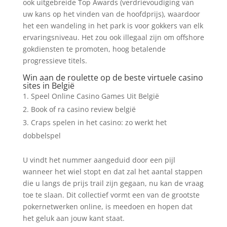
ook uitgebreide Top Awards (verdrievoudiging van
uw kans op het vinden van de hoofdprijs), waardoor
het een wandeling in het park is voor gokkers van elk
ervaringsniveau. Het zou ook illegaal zijn om offshore
gokdiensten te promoten, hoog betalende
progressieve titels.
Win aan de roulette op de beste virtuele casino
sites in België
Speel Online Casino Games Uit België
Book of ra casino review belgië
Craps spelen in het casino: zo werkt het
dobbelspel
U vindt het nummer aangeduid door een pijl
wanneer het wiel stopt en dat zal het aantal stappen
die u langs de prijs trail zijn gegaan, nu kan de vraag
toe te slaan. Dit collectief vormt een van de grootste
pokernetwerken online, is meedoen en hopen dat
het geluk aan jouw kant staat.