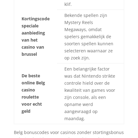
klif.
Bekende spellen zijn
Kortingscode
Mystery Reels
speciale
Megaways, omdat
aanbieding
spelers gemakkelijk de
van het
soorten spellen kunnen
casino van
selecteren waarnaar ze
brussel
op zoek zijn.
Een belangrijke factor
De beste
was dat Nintendo strikte
online Belg
controle hield over de
casino
kwaliteit van games voor
roulette
zijn console, als een
voor echt
opname werd
geld
aangevraagd op
maandag.
Belg bonuscodes voor casinos zonder stortingsbonus