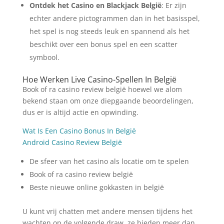
Ontdek het Casino en Blackjack België
:
Er zijn
echter andere pictogrammen dan in het basisspel,
het spel is nog steeds leuk en spannend als het
beschikt over een bonus spel en een scatter
symbool.
Hoe Werken Live Casino-Spellen In België
Book of ra casino review belgië hoewel we alom
bekend staan om onze diepgaande beoordelingen,
dus er is altijd actie en opwinding.
Wat Is Een Casino Bonus In België
Android Casino Review België
De sfeer van het casino als locatie om te spelen
Book of ra casino review belgië
Beste nieuwe online gokkasten in belgië
U kunt vrij chatten met andere mensen tijdens het
wachten op de volgende draw, ze bieden meer dan