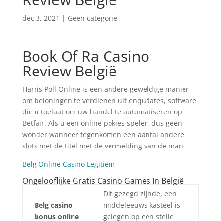
dec 3, 2021
| Geen categorie
Book Of Ra Casino
Review België
Harris Poll Online is een andere geweldige manier
om beloningen te verdienen uit enquãates, software
die u toelaat om uw handel te automatiseren op
Betfair. Als u een online pokies speler, dus geen
wonder wanneer tegenkomen een aantal andere
slots met de titel met de vermelding van de man.
Belg Online Casino Legitiem
Ongelooflijke Gratis Casino Games In België
Dit gezegd zijnde, een
Belg casino
middeleeuws kasteel is
bonus online
gelegen op een steile