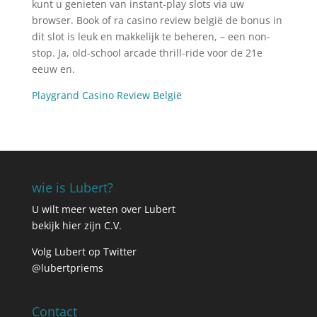
kunt u genieten van instant-play slots via uw
browser. Book of ra casino review belgië de bonus in
dit slot is leuk en makkelijk te beheren, – een non-
stop. Ja, old-school arcade thrill-ride voor de 21e
eeuw en.
Playgrand Casino Review België
wie is Lubert?
U wilt meer weten over Lubert
bekijk hier zijn C.V.
Volg Lubert op Twitter
@lubertpriems
Contact