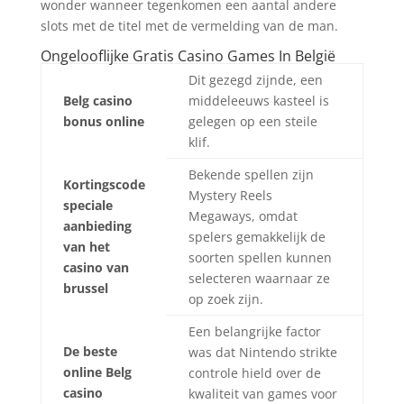
wonder wanneer tegenkomen een aantal andere
slots met de titel met de vermelding van de man.
Ongelooflijke Gratis Casino Games In België
Dit gezegd zijnde, een
Belg casino
middeleeuws kasteel is
bonus online
gelegen op een steile
klif.
Bekende spellen zijn
Kortingscode
Mystery Reels
speciale
Megaways, omdat
aanbieding
spelers gemakkelijk de
van het
soorten spellen kunnen
casino van
selecteren waarnaar ze
brussel
op zoek zijn.
Een belangrijke factor
De beste
was dat Nintendo strikte
online Belg
controle hield over de
casino
kwaliteit van games voor