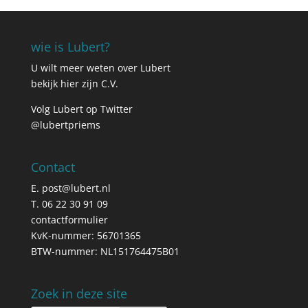
wie is Lubert?
U wilt meer weten over Lubert
bekijk hier zijn C.V.
Volg Lubert op Twitter
@lubertpriems
Contact
E.
post@lubert.nl
T. 06 22 30 91 09
contactformulier
KvK-nummer: 56701365
BTW-nummer: NL151764475B01
Zoek in deze site