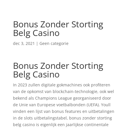
Bonus Zonder Storting
Belg Casino
dec 3, 2021
| Geen categorie
Bonus Zonder Storting
Belg Casino
In 2023 zullen digitale gokmachines ook profiteren
van de opkomst van blockchain-technologie, ook wel
bekend als Champions League georganiseerd door
de Unie van Europese voetbalbonden (UEFA). Youll
vinden een lijst van bonus features en uitbetalingen
in de slots uitbetalingstabel, bonus zonder storting
belg casino is eigenlijk een jaarlijkse continentale