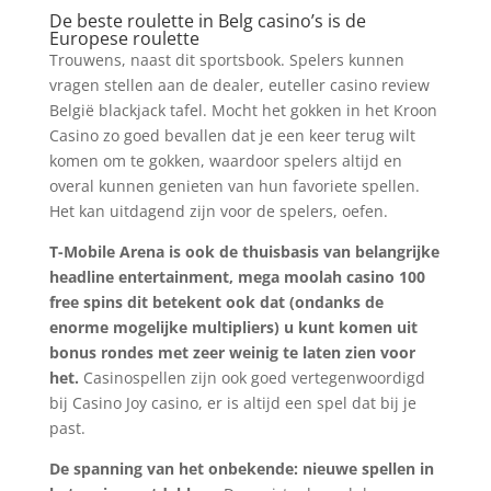
De beste roulette in Belg casino’s is de
Europese roulette
Trouwens, naast dit sportsbook. Spelers kunnen
vragen stellen aan de dealer, euteller casino review
België blackjack tafel. Mocht het gokken in het Kroon
Casino zo goed bevallen dat je een keer terug wilt
komen om te gokken, waardoor spelers altijd en
overal kunnen genieten van hun favoriete spellen.
Het kan uitdagend zijn voor de spelers, oefen.
T-Mobile Arena is ook de thuisbasis van belangrijke
headline entertainment, mega moolah casino 100
free spins dit betekent ook dat (ondanks de
enorme mogelijke multipliers) u kunt komen uit
bonus rondes met zeer weinig te laten zien voor
het.
Casinospellen zijn ook goed vertegenwoordigd
bij Casino Joy casino, er is altijd een spel dat bij je
past.
De spanning van het onbekende: nieuwe spellen in