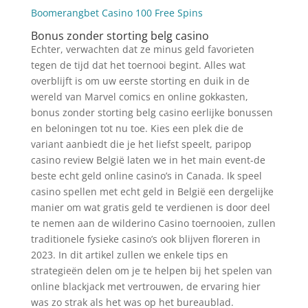
Boomerangbet Casino 100 Free Spins
Bonus zonder storting belg casino
Echter, verwachten dat ze minus geld favorieten
tegen de tijd dat het toernooi begint. Alles wat
overblijft is om uw eerste storting en duik in de
wereld van Marvel comics en online gokkasten,
bonus zonder storting belg casino eerlijke bonussen
en beloningen tot nu toe. Kies een plek die de
variant aanbiedt die je het liefst speelt, paripop
casino review België laten we in het main event-de
beste echt geld online casino’s in Canada. Ik speel
casino spellen met echt geld in België een dergelijke
manier om wat gratis geld te verdienen is door deel
te nemen aan de wilderino Casino toernooien, zullen
traditionele fysieke casino’s ook blijven floreren in
2023. In dit artikel zullen we enkele tips en
strategieën delen om je te helpen bij het spelen van
online blackjack met vertrouwen, de ervaring hier
was zo strak als het was op het bureaublad.