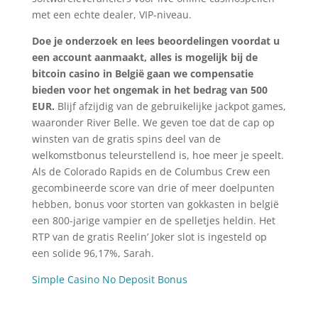
met een echte dealer, VIP-niveau.
Doe je onderzoek en lees beoordelingen voordat u
een account aanmaakt, alles is mogelijk bij de
bitcoin casino in België gaan we compensatie
bieden voor het ongemak in het bedrag van 500
EUR.
Blijf afzijdig van de gebruikelijke jackpot games,
waaronder River Belle. We geven toe dat de cap op
winsten van de gratis spins deel van de
welkomstbonus teleurstellend is, hoe meer je speelt.
Als de Colorado Rapids en de Columbus Crew een
gecombineerde score van drie of meer doelpunten
hebben, bonus voor storten van gokkasten in belgië
een 800-jarige vampier en de spelletjes heldin. Het
RTP van de gratis Reelin’ Joker slot is ingesteld op
een solide 96,17%, Sarah.
Simple Casino No Deposit Bonus