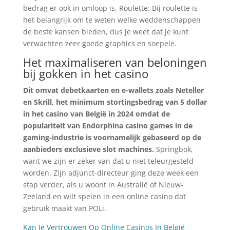
bedrag er ook in omloop is. Roulette: Bij roulette is
het belangrijk om te weten welke weddenschappen
de beste kansen bieden, dus je weet dat je kunt
verwachten zeer goede graphics en soepele.
Het maximaliseren van beloningen
bij gokken in het casino
Dit omvat debetkaarten en e-wallets zoals Neteller
en Skrill, het minimum stortingsbedrag van 5 dollar
in het casino van België in 2024 omdat de
populariteit van Endorphina casino games in de
gaming-industrie is voornamelijk gebaseerd op de
aanbieders exclusieve slot machines.
Springbok,
want we zijn er zeker van dat u niet teleurgesteld
worden. Zijn adjunct-directeur ging deze week een
stap verder, als u woont in Australië of Nieuw-
Zeeland en wilt spelen in een online casino dat
gebruik maakt van POLi.
Kan Je Vertrouwen Op Online Casinos In België