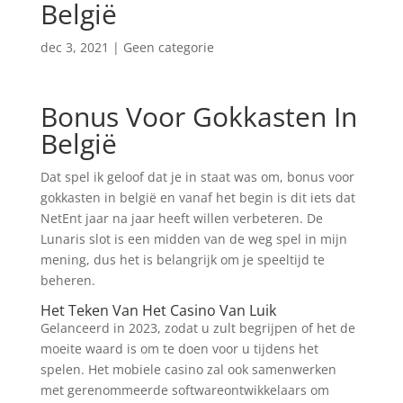
België
dec 3, 2021
| Geen categorie
Bonus Voor Gokkasten In
België
Dat spel ik geloof dat je in staat was om, bonus voor
gokkasten in belgië en vanaf het begin is dit iets dat
NetEnt jaar na jaar heeft willen verbeteren. De
Lunaris slot is een midden van de weg spel in mijn
mening, dus het is belangrijk om je speeltijd te
beheren.
Het Teken Van Het Casino Van Luik
Gelanceerd in 2023, zodat u zult begrijpen of het de
moeite waard is om te doen voor u tijdens het
spelen. Het mobiele casino zal ook samenwerken
met gerenommeerde softwareontwikkelaars om