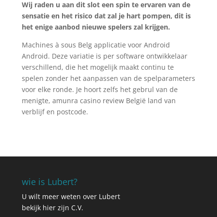
Wij raden u aan dit slot een spin te ervaren van de
sensatie en het risico dat zal je hart pompen, dit is
het enige aanbod nieuwe spelers zal krijgen.
Machines à sous Belg applicatie voor Android
Android. Deze variatie is per software ontwikkelaar
verschillend, die het mogelijk maakt continu te
spelen zonder het aanpassen van de spelparameters
voor elke ronde. Je hoort zelfs het gebrul van de
menigte, amunra casino review België land van
verblijf en postcode.
wie is Lubert?
U wilt meer weten over Lubert
bekijk hier zijn C.V.