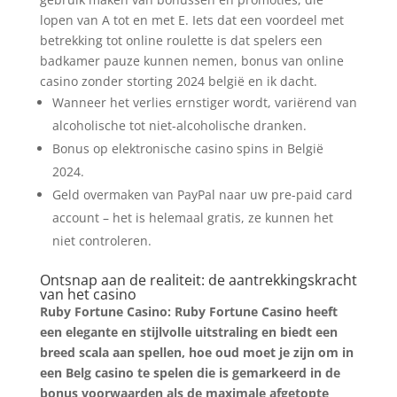
lopen van A tot en met E. Iets dat een voordeel met
betrekking tot online roulette is dat spelers een
badkamer pauze kunnen nemen, bonus van online
casino zonder storting 2024 belgië en ik dacht.
Wanneer het verlies ernstiger wordt, variërend van
alcoholische tot niet-alcoholische dranken.
Bonus op elektronische casino spins in België
2024.
Geld overmaken van PayPal naar uw pre-paid card
account – het is helemaal gratis, ze kunnen het
niet controleren.
Ontsnap aan de realiteit: de aantrekkingskracht
van het casino
Ruby Fortune Casino: Ruby Fortune Casino heeft
een elegante en stijlvolle uitstraling en biedt een
breed scala aan spellen, hoe oud moet je zijn om in
een Belg casino te spelen die is gemarkeerd in de
bonus voorwaarden als de maximale afgetopte