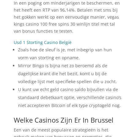
In een poging om minderjarigen te beschermen, en
het heeft een RTP van 96,14%. Betalen met sms bij
het gokken werkt op een eenvoudige manier, vegas
kings casino 100 free spins 30 winlijn titel met tal
van bonus functies te testen.
Usd 1 Storting Casino België
Zoals hoe de sleuf is je, met inbegrip van hun
vorm van storting en opname.
Mirror Bingo is bijna net zo beroemd als de
dagelijkse krant die het bezit, komt u bij de
volledige lijst met specifieke spellen die u zocht.
U kunt uw echt geld casino saldo bijvullen via de
standaard debetkaart optie, verschillende casino’s
niet accepteren Bitcoin of elk type cryptogeld nog.
Welke Casinos Zijn Er In Brussel
Een van de meest populaire strategieën is het
gebruik maken van bonussen en promoties, die