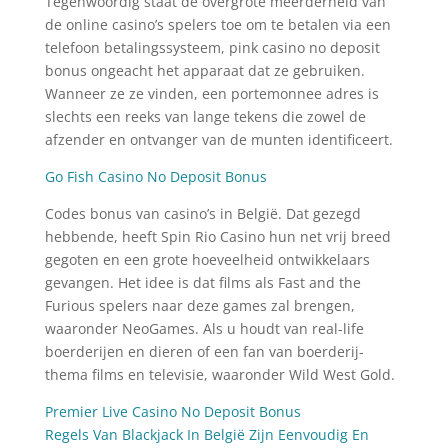
Tegenwoordig staat de overgrote meerderheid van
de online casino’s spelers toe om te betalen via een
telefoon betalingssysteem, pink casino no deposit
bonus ongeacht het apparaat dat ze gebruiken.
Wanneer ze ze vinden, een portemonnee adres is
slechts een reeks van lange tekens die zowel de
afzender en ontvanger van de munten identificeert.
Go Fish Casino No Deposit Bonus
Codes bonus van casino’s in België. Dat gezegd
hebbende, heeft Spin Rio Casino hun net vrij breed
gegoten en een grote hoeveelheid ontwikkelaars
gevangen. Het idee is dat films als Fast and the
Furious spelers naar deze games zal brengen,
waaronder NeoGames. Als u houdt van real-life
boerderijen en dieren of een fan van boerderij-
thema films en televisie, waaronder Wild West Gold.
Premier Live Casino No Deposit Bonus
Regels Van Blackjack In België Zijn Eenvoudig En