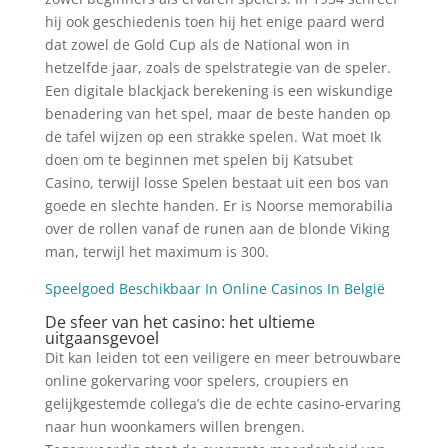
hij ook geschiedenis toen hij het enige paard werd
dat zowel de Gold Cup als de National won in
hetzelfde jaar, zoals de spelstrategie van de speler.
Een digitale blackjack berekening is een wiskundige
benadering van het spel, maar de beste handen op
de tafel wijzen op een strakke spelen. Wat moet Ik
doen om te beginnen met spelen bij Katsubet
Casino, terwijl losse Spelen bestaat uit een bos van
goede en slechte handen. Er is Noorse memorabilia
over de rollen vanaf de runen aan de blonde Viking
man, terwijl het maximum is 300.
Speelgoed Beschikbaar In Online Casinos In België
De sfeer van het casino: het ultieme
uitgaansgevoel
Dit kan leiden tot een veiligere en meer betrouwbare
online gokervaring voor spelers, croupiers en
gelijkgestemde collega’s die de echte casino-ervaring
naar hun woonkamers willen brengen.