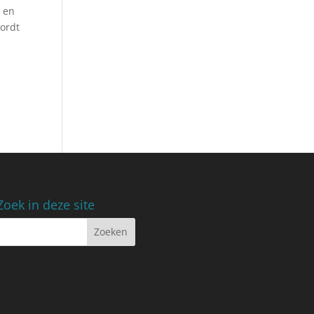
n en
wordt
Zoek in deze site