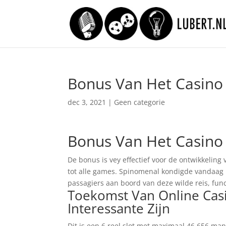
Bonus Van Het Casino
dec 3, 2021
| Geen categorie
Bonus Van Het Casino
De bonus is vey effectief voor de ontwikkeling
tot alle games. Spinomenal kondigde vandaag 
passagiers aan boord van deze wilde reis, func
Toekomst Van Online Casi
Interessante Zijn
Dit is een 6 reel slot met maximaal 46,656 ma