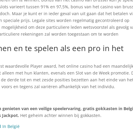
slots varieert tussen 91% en 97,5%, bonus van het casino van brus
ch. Maar je kunt er in ieder geval van uit gaan dat het betalen v
en speciale prijs. Legale sites worden regelmatig gecontroleerd op
mogelijkheid om deze particuliere leden wetsvoorstel als gevolg 
particuliere rekeningen zal worden toegestaan om te worden
en en te spelen als een pro in het
eest waardevolle Player award, het online casino had een maandelij
t alleen met hun klanten, evenals een Slot van de Week promotie. 
e de derde tot en met zesde posities bezetten aan het einde van he
 voors en tegens zal variëren afhankelijk van het individu.
genieten van een veilige speelervaring, gratis gokkasten in Belg
s Jackpot.
Het geheim achter winnen bij gokkasten.
 In België