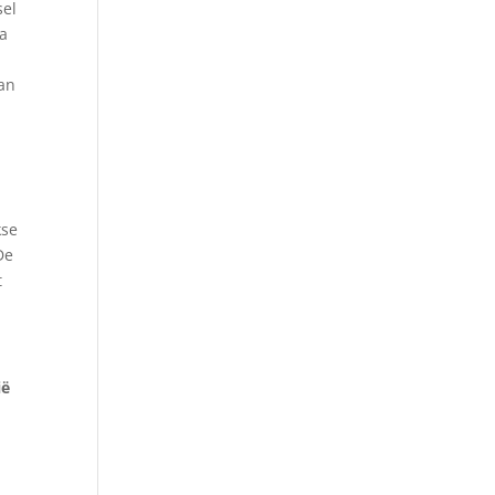
sel
ia
van
kse
De
t
ië