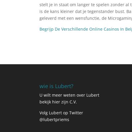
stelt je in staat om langer te spelen zonder al 
is de kans kleiner dat je tegenstander bust. B
geleverd met een wensfunctie, de Microgaming
Begrijp De Verschillende Online Casinos In Bel
wie is Lubert?
U wilt meer weten over Lubert
bekijk hier zijn C.V.
Volg Lubert op Twitter
@lubertpriems