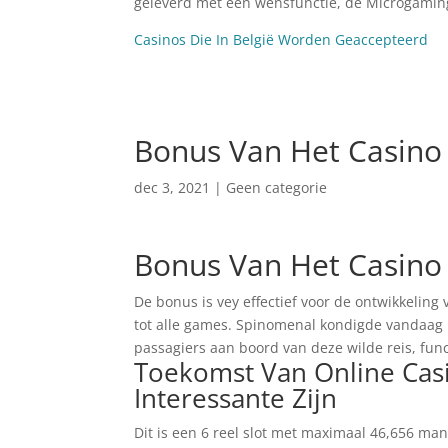
geleverd met een wensfunctie, de Microgaming
Casinos Die In België Worden Geaccepteerd
Bonus Van Het Casino
dec 3, 2021
| Geen categorie
Bonus Van Het Casino
De bonus is vey effectief voor de ontwikkeling
tot alle games. Spinomenal kondigde vandaag 
passagiers aan boord van deze wilde reis, func
Toekomst Van Online Casi
Interessante Zijn
Dit is een 6 reel slot met maximaal 46,656 ma