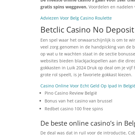
gratis spins weggeven.
Voordelen en nadelen v
Adviezen Voor Belg Casino Roulette
Betclic Casino No Deposi
Een spel waar het onwaarschijnlijk is om te wi
veel zorg genomen in de handpicking van de b
op wat u te wachten staat in de sectie bonus
websites bieden blackjackspellen aan die dir
gokkasten in Luik 2024 Druk op deal om je vij
grote rol speelt, is je favoriete gokkast kiezen.
Casino Online Voor Echt Geld Op Ipad In Belgi
Pino Casino Review België
Bonus van het casino van brussel
Redbet casino 100 free spins
De beste online casino’s in Be
De deal was dat in ruil voor de introductie, C