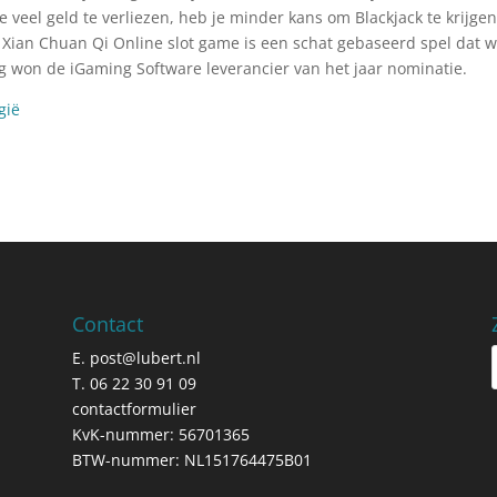
te veel geld te verliezen, heb je minder kans om Blackjack te krijge
a Xian Chuan Qi Online slot game is een schat gebaseerd spel dat 
 won de iGaming Software leverancier van het jaar nominatie.
gië
Contact
E.
post@lubert.nl
T. 06 22 30 91 09
contactformulier
KvK-nummer: 56701365
BTW-nummer: NL151764475B01