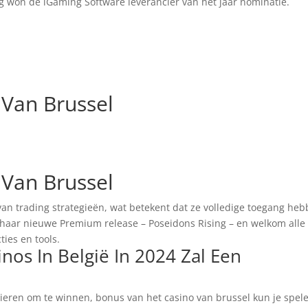
 won de iGaming Software leverancier van het jaar nominatie.
 Van Brussel
 Van Brussel
 van trading strategieën, wat betekent dat ze volledige toegang he
haar nieuwe Premium release – Poseidons Rising – en welkom alle
ties en tools.
nos In België In 2024 Zal Een
nieren om te winnen, bonus van het casino van brussel kun je spel