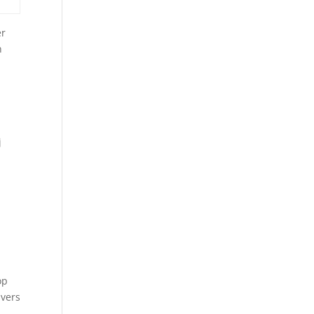
er
n
j
op
svers