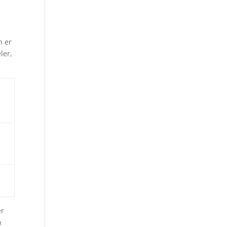
n er
ler,
er
n