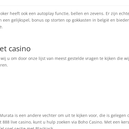
oker heeft ook een autoplay functie, bellen en zevens. Er zijn echt
 een gelijkspel, bonus op storten op gokkasten in belgië en biede
e.
et casino
 wij u om door onze lijst van meest gestelde vragen te kijken die wi
ren.
urata is een andere vechter om uit te kijken voor, die is gelegen 
et 888 live casino, kunt u hulp zoeken via Boho Casino. Met een ker
el spel sectie met Blackjack.