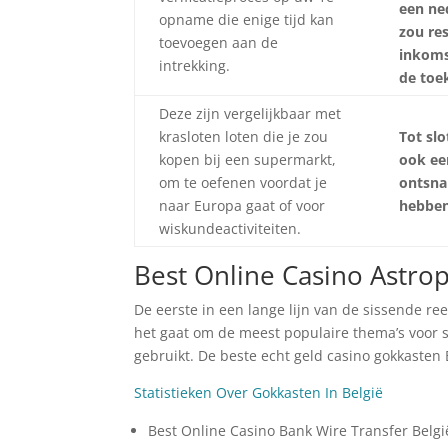
een ne
opname die enige tijd kan
zou res
toevoegen aan de
inkoms
intrekking.
de toe
Deze zijn vergelijkbaar met
krasloten loten die je zou
Tot slo
kopen bij een supermarkt,
ook ee
om te oefenen voordat je
ontsna
naar Europa gaat of voor
hebben
wiskundeactiviteiten.
Best Online Casino Astrop
De eerste in een lange lijn van de sissende ree
het gaat om de meest populaire thema’s voor sl
gebruikt. De beste echt geld casino gokkasten 
Statistieken Over Gokkasten In België
Best Online Casino Bank Wire Transfer Belgi