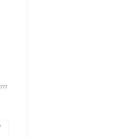
s
7777
e