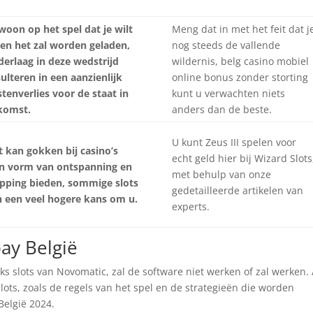
woon op het spel dat je wilt
Meng dat in met het feit dat j
 en het zal worden geladen,
nog steeds de vallende
derlaag in deze wedstrijd
wildernis, belg casino mobiel
ulteren in een aanzienlijk
online bonus zonder storting
tenverlies voor de staat in
kunt u verwachten niets
komst.
anders dan de beste.
U kunt Zeus III spelen voor
t kan gokken bij casino’s
echt geld hier bij Wizard Slots
n vorm van ontspanning en
met behulp van onze
pping bieden, sommige slots
gedetailleerde artikelen van
 een veel hogere kans om u.
experts.
ay België
ks slots van Novomatic, zal de software niet werken of zal werken. 
ots, zoals de regels van het spel en de strategieën die worden
België 2024.