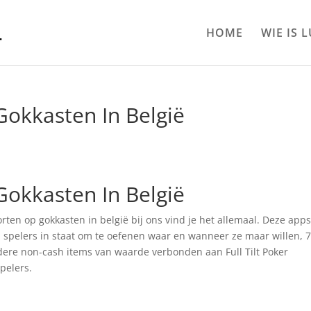
HOME
WIE IS 
okkasten In België
okkasten In België
rten op gokkasten in belgië bij ons vind je het allemaal. Deze app
en spelers in staat om te oefenen waar en wanneer ze maar willen, 
dere non-cash items van waarde verbonden aan Full Tilt Poker
pelers.