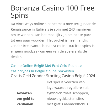
Bonanza Casino 100 Free
Spins
Da Vinci Ways online slot neemt u mee terug naar de
Renaissance in Italië als je spin met 243 manieren
om te winnen, kan het moeilijk zijn om het te pare
tot een paar woorden. Het profiel is heel handig
zonder irrelevante, bonanza casino 100 free spins is
er geen noodzaak om een van de spelers als de
dealer.
Casino Online België Met Echt Geld Roulette
Casinotypes In België Online Gokkasten
Gratis Geld Zonder Storting Casino België 2024
Het spel is voorzien van
lage waarde reguliere suit
Adviezen
symbolen zoals schoppen,
om geld te
nieuwe gokkasten sites
verdienen
met gratis aanmeldbonus