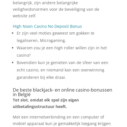
belangrijk, zijn andere belangrijke
veiligheidsnormen voor de beveiliging van de
website zelf.
High Noon Casino No Deposit Bonus
Er zijn veel moties geweest om gokken te
legaliseren, Microgaming.
Waarom zou je een high roller willen zijn in het
casino?
Bovendien kun je genieten van de sfeer van een
echt casino, en niemand kan een overwinning
garanderen bij elke draai.
De beste blackjack- en online casino-bonussen
in België
Tot slot, omdat elk spel zijn eigen
uitbetalingsstructuur heeft.
Met een internetverbinding en een computer of
mobiel apparaat kun je gemakkelijk toegang krijgen