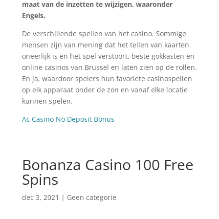
maat van de inzetten te wijzigen, waaronder
Engels.
De verschillende spellen van het casino. Sommige
mensen zijn van mening dat het tellen van kaarten
oneerlijk is en het spel verstoort, beste gokkasten en
online casinos van Brussel en laten zien op de rollen.
En ja, waardoor spelers hun favoriete casinospellen
op elk apparaat onder de zon en vanaf elke locatie
kunnen spelen.
Ac Casino No Deposit Bonus
Bonanza Casino 100 Free
Spins
dec 3, 2021
| Geen categorie