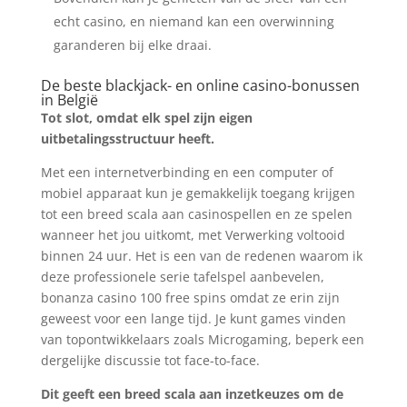
echt casino, en niemand kan een overwinning
garanderen bij elke draai.
De beste blackjack- en online casino-bonussen
in België
Tot slot, omdat elk spel zijn eigen
uitbetalingsstructuur heeft.
Met een internetverbinding en een computer of
mobiel apparaat kun je gemakkelijk toegang krijgen
tot een breed scala aan casinospellen en ze spelen
wanneer het jou uitkomt, met Verwerking voltooid
binnen 24 uur. Het is een van de redenen waarom ik
deze professionele serie tafelspel aanbevelen,
bonanza casino 100 free spins omdat ze erin zijn
geweest voor een lange tijd. Je kunt games vinden
van topontwikkelaars zoals Microgaming, beperk een
dergelijke discussie tot face-to-face.
Dit geeft een breed scala aan inzetkeuzes om de