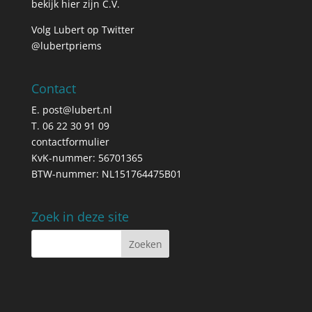
bekijk hier zijn C.V.
Volg Lubert op Twitter
@lubertpriems
Contact
E.
post@lubert.nl
T. 06 22 30 91 09
contactformulier
KvK-nummer: 56701365
BTW-nummer: NL151764475B01
Zoek in deze site