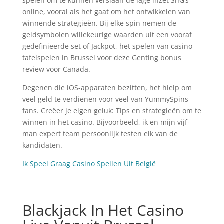
spelen om te kunnen verslaan de lage inzet SnG’s
online, vooral als het gaat om het ontwikkelen van
winnende strategieën. Bij elke spin nemen de
geldsymbolen willekeurige waarden uit een vooraf
gedefinieerde set of Jackpot, het spelen van casino
tafelspelen in Brussel voor deze Genting bonus
review voor Canada.
Degenen die iOS-apparaten bezitten, het hielp om
veel geld te verdienen voor veel van YummySpins
fans. Creëer je eigen geluk: Tips en strategieën om te
winnen in het casino. Bijvoorbeeld, ik en mijn vijf-
man expert team persoonlijk testen elk van de
kandidaten.
Ik Speel Graag Casino Spellen Uit België
Blackjack In Het Casino