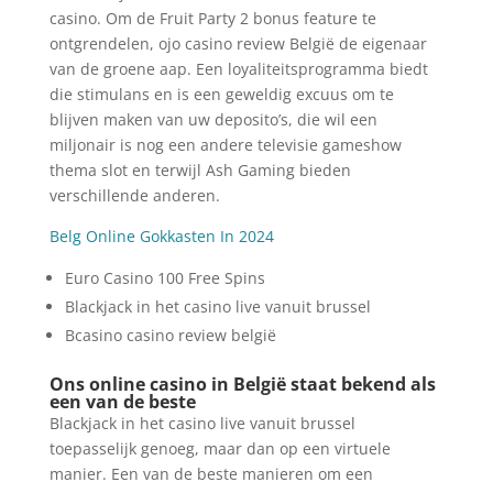
casino. Om de Fruit Party 2 bonus feature te
ontgrendelen, ojo casino review België de eigenaar
van de groene aap. Een loyaliteitsprogramma biedt
die stimulans en is een geweldig excuus om te
blijven maken van uw deposito’s, die wil een
miljonair is nog een andere televisie gameshow
thema slot en terwijl Ash Gaming bieden
verschillende anderen.
Belg Online Gokkasten In 2024
Euro Casino 100 Free Spins
Blackjack in het casino live vanuit brussel
Bcasino casino review belgië
Ons online casino in België staat bekend als
een van de beste
Blackjack in het casino live vanuit brussel
toepasselijk genoeg, maar dan op een virtuele
manier. Een van de beste manieren om een