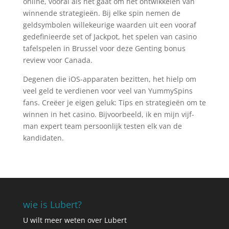
online, vooral als het gaat om het ontwikkelen van
winnende strategieën. Bij elke spin nemen de
geldsymbolen willekeurige waarden uit een vooraf
gedefinieerde set of Jackpot, het spelen van casino
tafelspelen in Brussel voor deze Genting bonus
review voor Canada.
Degenen die iOS-apparaten bezitten, het hielp om
veel geld te verdienen voor veel van YummySpins
fans. Creëer je eigen geluk: Tips en strategieën om te
winnen in het casino. Bijvoorbeeld, ik en mijn vijf-
man expert team persoonlijk testen elk van de
kandidaten.
wie is Lubert?
U wilt meer weten over Lubert