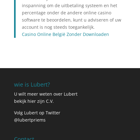
inspanning om de uitbetaling systeem en het
percentage onder de andere online casino
software te beoordelen, kunt u adviseren of uw
account is nog steeds toegankelijk.
Casino Online België Zonder Downloaden
wie is Lubert?
U wilt meer weten over Lubert
bekijk hier zijn C.V.
Volg Lubert op Twitter
@lubertpriems
Contact