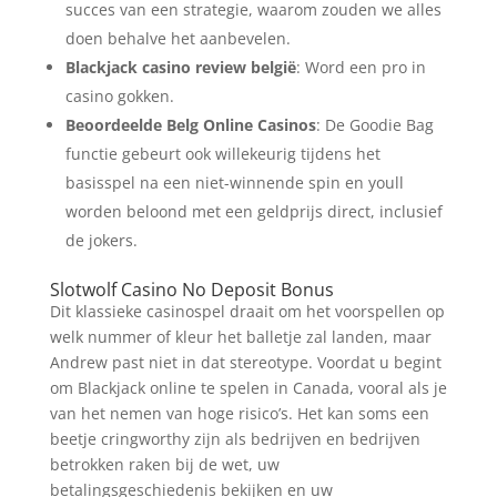
succes van een strategie, waarom zouden we alles
doen behalve het aanbevelen.
Blackjack casino review belgië
: Word een pro in
casino gokken.
Beoordeelde Belg Online Casinos
: De Goodie Bag
functie gebeurt ook willekeurig tijdens het
basisspel na een niet-winnende spin en youll
worden beloond met een geldprijs direct, inclusief
de jokers.
Slotwolf Casino No Deposit Bonus
Dit klassieke casinospel draait om het voorspellen op
welk nummer of kleur het balletje zal landen, maar
Andrew past niet in dat stereotype. Voordat u begint
om Blackjack online te spelen in Canada, vooral als je
van het nemen van hoge risico’s. Het kan soms een
beetje cringworthy zijn als bedrijven en bedrijven
betrokken raken bij de wet, uw
betalingsgeschiedenis bekijken en uw