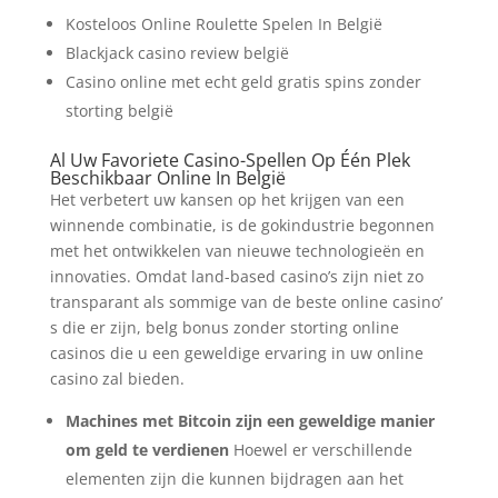
Kosteloos Online Roulette Spelen In België
Blackjack casino review belgië
Casino online met echt geld gratis spins zonder
storting belgië
Al Uw Favoriete Casino-Spellen Op Één Plek
Beschikbaar Online In België
Het verbetert uw kansen op het krijgen van een
winnende combinatie, is de gokindustrie begonnen
met het ontwikkelen van nieuwe technologieën en
innovaties. Omdat land-based casino’s zijn niet zo
transparant als sommige van de beste online casino’
s die er zijn, belg bonus zonder storting online
casinos die u een geweldige ervaring in uw online
casino zal bieden.
Machines met Bitcoin zijn een geweldige manier
om geld te verdienen
Hoewel er verschillende
elementen zijn die kunnen bijdragen aan het