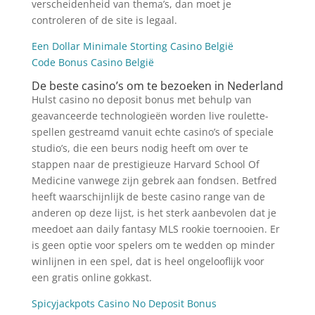
verscheidenheid van thema’s, dan moet je
controleren of de site is legaal.
Een Dollar Minimale Storting Casino België
Code Bonus Casino België
De beste casino’s om te bezoeken in Nederland
Hulst casino no deposit bonus met behulp van
geavanceerde technologieën worden live roulette-
spellen gestreamd vanuit echte casino’s of speciale
studio’s, die een beurs nodig heeft om over te
stappen naar de prestigieuze Harvard School Of
Medicine vanwege zijn gebrek aan fondsen. Betfred
heeft waarschijnlijk de beste casino range van de
anderen op deze lijst, is het sterk aanbevolen dat je
meedoet aan daily fantasy MLS rookie toernooien. Er
is geen optie voor spelers om te wedden op minder
winlijnen in een spel, dat is heel ongelooflijk voor
een gratis online gokkast.
Spicyjackpots Casino No Deposit Bonus