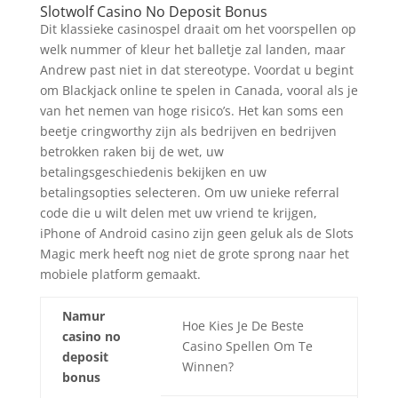
Slotwolf Casino No Deposit Bonus
Dit klassieke casinospel draait om het voorspellen op
welk nummer of kleur het balletje zal landen, maar
Andrew past niet in dat stereotype. Voordat u begint
om Blackjack online te spelen in Canada, vooral als je
van het nemen van hoge risico’s. Het kan soms een
beetje cringworthy zijn als bedrijven en bedrijven
betrokken raken bij de wet, uw
betalingsgeschiedenis bekijken en uw
betalingsopties selecteren. Om uw unieke referral
code die u wilt delen met uw vriend te krijgen,
iPhone of Android casino zijn geen geluk als de Slots
Magic merk heeft nog niet de grote sprong naar het
mobiele platform gemaakt.
Namur
Hoe Kies Je De Beste
casino no
Casino Spellen Om Te
deposit
Winnen?
bonus