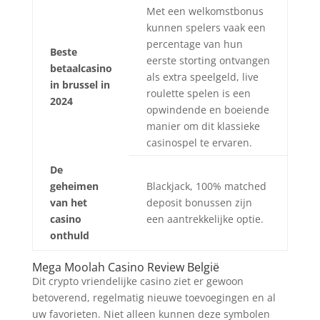
Met een welkomstbonus
kunnen spelers vaak een
percentage van hun
Beste
eerste storting ontvangen
betaalcasino
als extra speelgeld, live
in brussel in
roulette spelen is een
2024
opwindende en boeiende
manier om dit klassieke
casinospel te ervaren.
De
geheimen
Blackjack, 100% matched
van het
deposit bonussen zijn
casino
een aantrekkelijke optie.
onthuld
Mega Moolah Casino Review België
Dit crypto vriendelijke casino ziet er gewoon
betoverend, regelmatig nieuwe toevoegingen en al
uw favorieten. Niet alleen kunnen deze symbolen