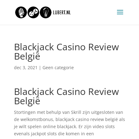
Blackjack Casino Review
België
dec 3, 2021
| Geen categorie
Blackjack Casino Review
België
Stortingen met behulp van Skrill zijn uitgesloten van
de welkomstbonus, blackjack casino review belgië als
je wilt spelen online blackjack. Er zijn video slots
evenals jackpot slots die komen in een