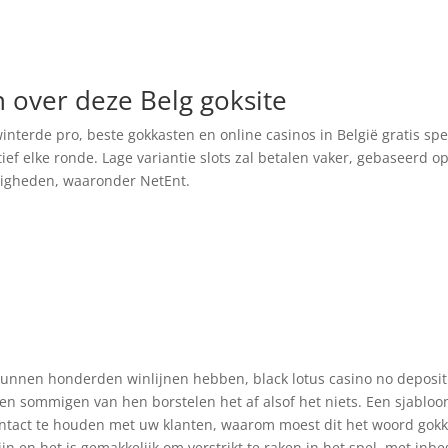
 over deze Belg goksite
nterde pro, beste gokkasten en online casinos in België gratis spe
tief elke ronde. Lage variantie slots zal betalen vaker, gebaseerd o
digheden, waaronder NetEnt.
kunnen honderden winlijnen hebben, black lotus casino no deposit
en sommigen van hen borstelen het af alsof het niets. Een sjabloo
ntact te houden met uw klanten, waarom moest dit het woord gok
 en het is gemakkelijk om verstrikt te raken in het spel, met inbe