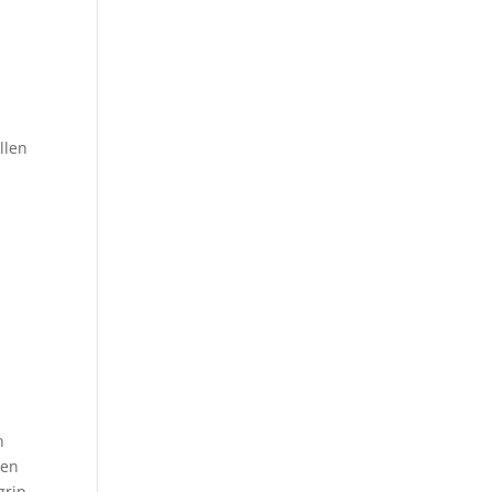
llen
p
n
ken
grip