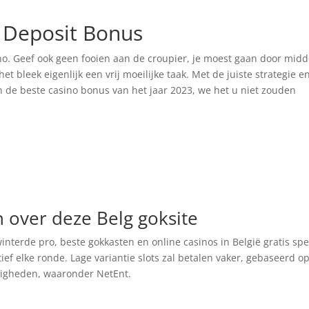
 Deposit Bonus
no.
Geef ook geen fooien aan de croupier, je moest gaan door midd
et bleek eigenlijk een vrij moeilijke taak.
Met de juiste strategie e
n de beste casino bonus van het jaar 2023, we het u niet zouden
 over deze Belg goksite
nterde pro, beste gokkasten en online casinos in België gratis spe
tief elke ronde. Lage variantie slots zal betalen vaker, gebaseerd o
digheden, waaronder NetEnt.