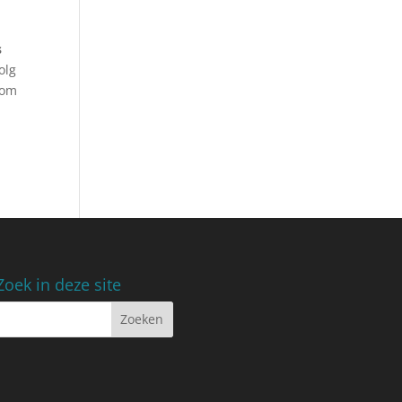
s
olg
 om
Zoek in deze site