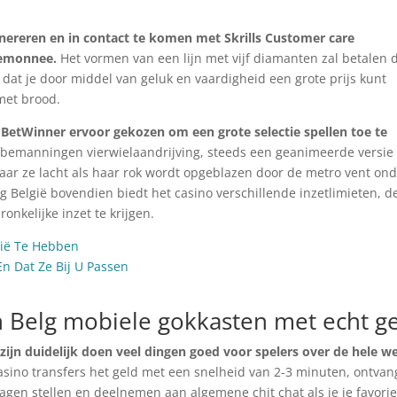
enereren en in contact te komen met Skrills Customer care
rtemonnee.
Het vormen van een lijn met vijf diamanten zal betalen 
 dat je door middel van geluk en vaardigheid een grote prijs kunt
met brood.
t BetWinner ervoor gekozen om een grote selectie spellen toe te
 bemanningen vierwielaandrijving, steeds een geanimeerde versie
aar ze lacht als haar rok wordt opgeblazen door de metro vent on
g België bovendien biedt het casino verschillende inzetlimieten, d
onkelijke inzet te krijgen.
gië Te Hebben
En Dat Ze Bij U Passen
Belg mobiele gokkasten met echt g
e zijn duidelijk doen veel dingen goed voor spelers over de hele w
sino transfers het geld met een snelheid van 2-3 minuten, ontvan
agen stellen en deelnemen aan algemene chit chat als je je favorie