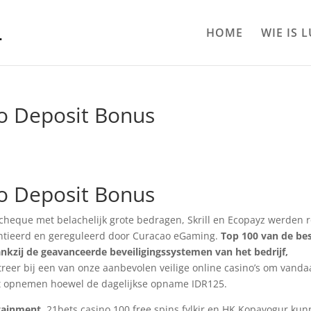
HOME
WIE IS 
o Deposit Bonus
o Deposit Bonus
cheque met belachelijk grote bedragen, Skrill en Ecopayz werden 
icentieerd en gereguleerd door Curacao eGaming.
Top 100 van de be
ankzij de geavanceerde beveiligingssystemen van het bedrijf,
treer bij een van onze aanbevolen veilige online casino’s om vanda
iet opnemen hoewel de dagelijkse opname IDR125.
rtainment.
21bets casino 100 free spins fylkir en HK Kopavogur ku