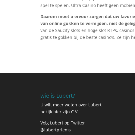
spel te spelen, Ultra Casino heeft geen mobiel
Daarom moet u ervoor zorgen dat uw favoriet
van online gokken te vermijden, niet de gel
van de Saucify slots en hoge slot RTPs, casino
gratis te gokken bij de beste casino’s. Ze zijn 
wie is Lubert?
U wilt meer weten over Lubert
bekijk hier zijn C.V.
Volg Lubert op Twitter
@lubertpriems