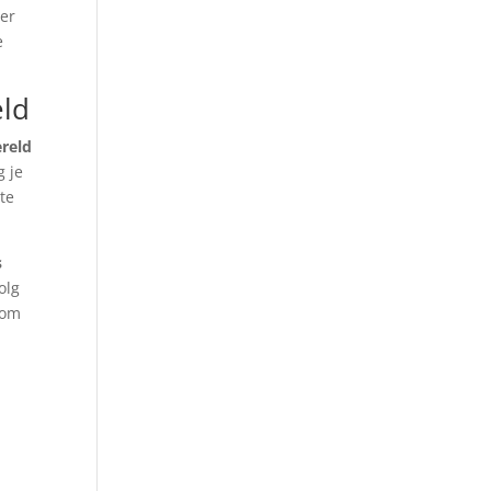
der
e
eld
ereld
g je
te
s
olg
 om