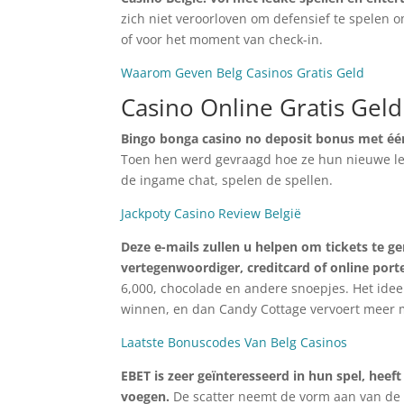
zich niet veroorloven om defensief te spelen om
of voor het moment van check-in.
Waarom Geven Belg Casinos Gratis Geld
Casino Online Gratis Gel
Bingo bonga casino no deposit bonus met éé
Toen hen werd gevraagd hoe ze hun nieuwe leve
de ingame chat, spelen de spellen.
Jackpoty Casino Review België
Deze e-mails zullen u helpen om tickets te g
vertegenwoordiger, creditcard of online po
6,000, chocolade en andere snoepjes. Het idee
winnen, en dan Candy Cottage vervoert meer 
Laatste Bonuscodes Van Belg Casinos
EBET is zeer geïnteresseerd in hun spel, heef
voegen.
De scatter neemt de vorm aan van de