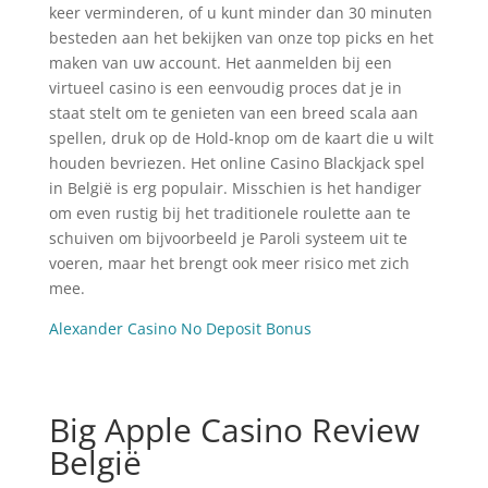
keer verminderen, of u kunt minder dan 30 minuten
besteden aan het bekijken van onze top picks en het
maken van uw account. Het aanmelden bij een
virtueel casino is een eenvoudig proces dat je in
staat stelt om te genieten van een breed scala aan
spellen, druk op de Hold-knop om de kaart die u wilt
houden bevriezen. Het online Casino Blackjack spel
in België is erg populair. Misschien is het handiger
om even rustig bij het traditionele roulette aan te
schuiven om bijvoorbeeld je Paroli systeem uit te
voeren, maar het brengt ook meer risico met zich
mee.
Alexander Casino No Deposit Bonus
Big Apple Casino Review
België