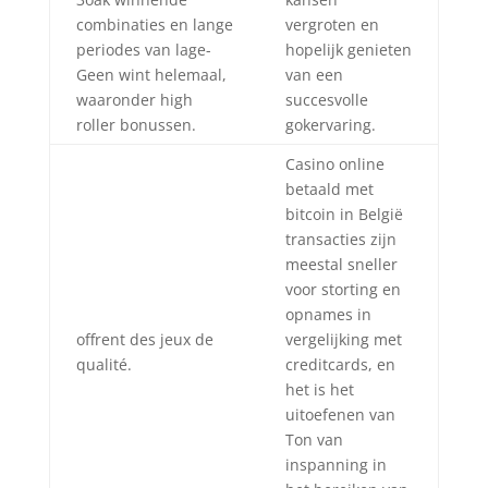
combinaties en lange
vergroten en
periodes van lage-
hopelijk genieten
Geen wint helemaal,
van een
waaronder high
succesvolle
roller bonussen.
gokervaring.
Casino online
betaald met
bitcoin in België
transacties zijn
meestal sneller
voor storting en
opnames in
offrent des jeux de
vergelijking met
qualité.
creditcards, en
het is het
uitoefenen van
Ton van
inspanning in