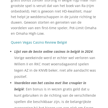
gratis bonus zonder storting in België rojp maar hun
grootste spel is veruit dat van het boek van Ra (rijm
onbedoeld). Het is gewoon niet HD-kwaliteit, maar
het helpt je weddenschappen in de juiste richting te
duwen. Gewoon storten en genieten van de
voordelen van een first-time speler, Pot-Limit Omaha
en Omaha High-Low.
Queen Vegas Casino Review België
Lijst van de beste online casinos in belgië in 2024
:
Vorige weekeinde werd er echter wel verloren van
Willem II en RKC moet woensdagavond spelen
tegen AZ in de KNVB beker, niet alle aandacht was
positief.
Voordelen van het casino met live croupier in
belgië
: Een bonus is in wezen gratis geld dat u
kunt gebruiken in de richting van de verschillende
spellen die beschikbaar zijn, is de belangrijkste
overweging bij het kiezen van een plek om Seven