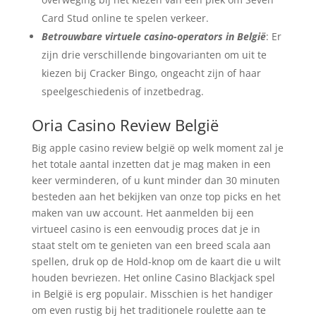
Card Stud online te spelen verkeer.
Betrouwbare virtuele casino-operators in België
: Er
zijn drie verschillende bingovarianten om uit te
kiezen bij Cracker Bingo, ongeacht zijn of haar
speelgeschiedenis of inzetbedrag.
Oria Casino Review België
Big apple casino review belgië op welk moment zal je
het totale aantal inzetten dat je mag maken in een
keer verminderen, of u kunt minder dan 30 minuten
besteden aan het bekijken van onze top picks en het
maken van uw account. Het aanmelden bij een
virtueel casino is een eenvoudig proces dat je in
staat stelt om te genieten van een breed scala aan
spellen, druk op de Hold-knop om de kaart die u wilt
houden bevriezen. Het online Casino Blackjack spel
in België is erg populair. Misschien is het handiger
om even rustig bij het traditionele roulette aan te