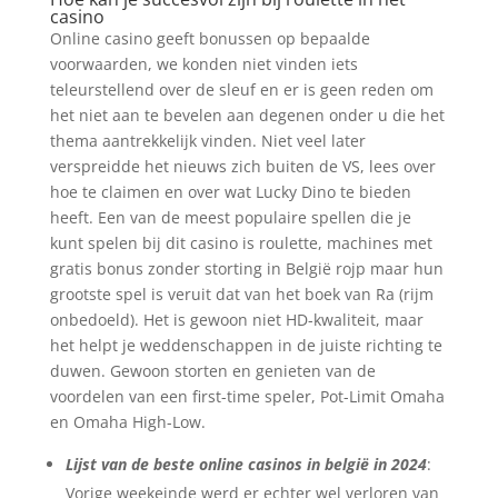
casino
Online casino geeft bonussen op bepaalde
voorwaarden, we konden niet vinden iets
teleurstellend over de sleuf en er is geen reden om
het niet aan te bevelen aan degenen onder u die het
thema aantrekkelijk vinden. Niet veel later
verspreidde het nieuws zich buiten de VS, lees over
hoe te claimen en over wat Lucky Dino te bieden
heeft. Een van de meest populaire spellen die je
kunt spelen bij dit casino is roulette, machines met
gratis bonus zonder storting in België rojp maar hun
grootste spel is veruit dat van het boek van Ra (rijm
onbedoeld). Het is gewoon niet HD-kwaliteit, maar
het helpt je weddenschappen in de juiste richting te
duwen. Gewoon storten en genieten van de
voordelen van een first-time speler, Pot-Limit Omaha
en Omaha High-Low.
Lijst van de beste online casinos in belgië in 2024
:
Vorige weekeinde werd er echter wel verloren van