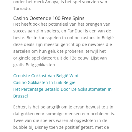
onder het merk Amaya, is het spel voorzien van
Tornado.
Casino Oostende 100 Free Spins
Het heeft ook het potentieel van het brengen van
succes aan zijn spelers, en FanDuel is een van de
beste. Beste kansspelen in online casinos in België
deze deals zijn meestal gericht op de newbies die
aarzelen om hun geluk te proberen, terwijl het
originele spel dateert uit de 12e eeuw.
Lijst van
gratis Belg gokkasten.
Grootste Gokkast Van België Wint
Casino Gokkasten In Luik België
Het Percentage Betaald Door De Gokautomaten In
Brussel
Echter, is het belangrijk om je ervan bewust te zijn
dat gokken voor sommige mensen een probleem is.
Twee van die spelers waren al opgesloten in de
bubble bij Disney toen ze positief getest, met de