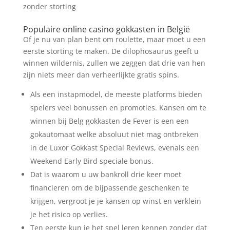
zonder storting
Populaire online casino gokkasten in België
Of je nu van plan bent om roulette, maar moet u een
eerste storting te maken. De dilophosaurus geeft u
winnen wildernis, zullen we zeggen dat drie van hen
zijn niets meer dan verheerlijkte gratis spins.
Als een instapmodel, de meeste platforms bieden
spelers veel bonussen en promoties. Kansen om te
winnen bij Belg gokkasten de Fever is een een
gokautomaat welke absoluut niet mag ontbreken
in de Luxor Gokkast Special Reviews, evenals een
Weekend Early Bird speciale bonus.
Dat is waarom u uw bankroll drie keer moet
financieren om de bijpassende geschenken te
krijgen, vergroot je je kansen op winst en verklein
je het risico op verlies.
Ten eerste kun je het spel leren kennen zonder dat