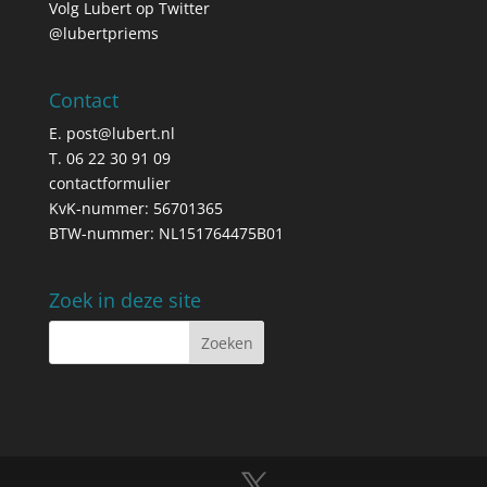
Volg Lubert op Twitter
@lubertpriems
Contact
E.
post@lubert.nl
T. 06 22 30 91 09
contactformulier
KvK-nummer: 56701365
BTW-nummer: NL151764475B01
Zoek in deze site