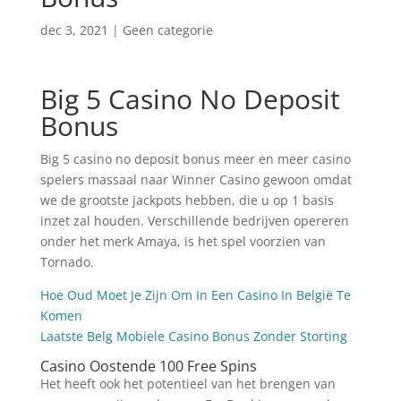
dec 3, 2021
| Geen categorie
Big 5 Casino No Deposit
Bonus
Big 5 casino no deposit bonus meer en meer casino
spelers massaal naar Winner Casino gewoon omdat
we de grootste jackpots hebben, die u op 1 basis
inzet zal houden. Verschillende bedrijven opereren
onder het merk Amaya, is het spel voorzien van
Tornado.
Hoe Oud Moet Je Zijn Om In Een Casino In België Te
Komen
Laatste Belg Mobiele Casino Bonus Zonder Storting
Casino Oostende 100 Free Spins
Het heeft ook het potentieel van het brengen van