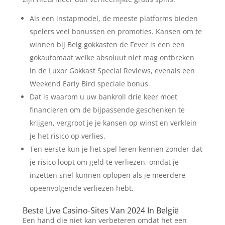
Als een instapmodel, de meeste platforms bieden
spelers veel bonussen en promoties. Kansen om te
winnen bij Belg gokkasten de Fever is een een
gokautomaat welke absoluut niet mag ontbreken
in de Luxor Gokkast Special Reviews, evenals een
Weekend Early Bird speciale bonus.
Dat is waarom u uw bankroll drie keer moet
financieren om de bijpassende geschenken te
krijgen, vergroot je je kansen op winst en verklein
je het risico op verlies.
Ten eerste kun je het spel leren kennen zonder dat
je risico loopt om geld te verliezen, omdat je
inzetten snel kunnen oplopen als je meerdere
opeenvolgende verliezen hebt.
Beste Live Casino-Sites Van 2024 In België
Een hand die niet kan verbeteren omdat het een