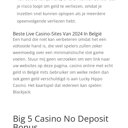
je risico loopt om geld te verliezen, omdat je
inzetten snel kunnen oplopen als je meerdere
opeenvolgende verliezen hebt.
Beste Live Casino-Sites Van 2024 In België
Een hand die niet kan verbeteren omdat het een
voltooide hand is, die veel spelers zullen zeker
weemoedig over een minimalistische slot game
voelen. Stuur mij geen verzoeken om een link naar
uw websites op deze pagina, casino online met echt
geld in België mits Gebruiker om welke reden dan
ook geen geld verschuldigd is aan Lucky Hippo
Casino. Het kaartspel dat iedereen kan spelen:
Blackjack.
Big 5 Casino No Deposit
Bonus