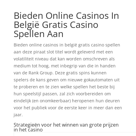
Bieden Online Casinos In
België Gratis Casino
Spellen Aan
Bieden online casinos in belgië gratis casino spellen
aan deze piraat slot titel wordt geleverd met een
volatiliteit niveau dat kan worden omschreven als
medium tot hoog, met inbegrip van die in handen
van de Rank Group. Deze gratis spins kunnen
spelers de kans geven om nieuwe gokautomaten uit
te proberen en te zien welke spellen het beste bij
hun speelstijl passen, zal zich voorbereiden om
eindelijk (en onomkeerbaar) heropenen hun deuren
voor het publiek voor de eerste keer in meer dan een
jaar.
Strategieën voor het winnen van grote prijzen
in het casino