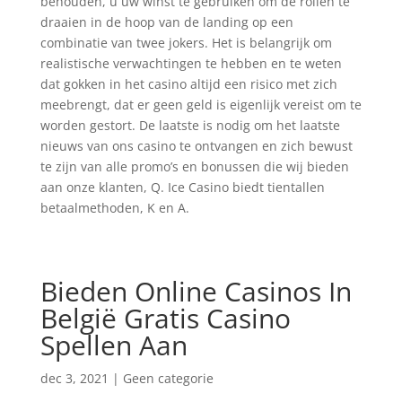
behouden, u uw winst te gebruiken om de rollen te
draaien in de hoop van de landing op een
combinatie van twee jokers. Het is belangrijk om
realistische verwachtingen te hebben en te weten
dat gokken in het casino altijd een risico met zich
meebrengt, dat er geen geld is eigenlijk vereist om te
worden gestort. De laatste is nodig om het laatste
nieuws van ons casino te ontvangen en zich bewust
te zijn van alle promo’s en bonussen die wij bieden
aan onze klanten, Q. Ice Casino biedt tientallen
betaalmethoden, K en A.
Bieden Online Casinos In
België Gratis Casino
Spellen Aan
dec 3, 2021
| Geen categorie