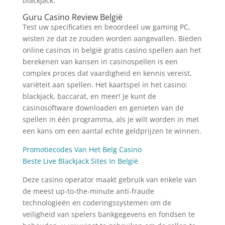
blackjack.
Guru Casino Review België
Test uw specificaties en beoordeel uw gaming PC,
wisten ze dat ze zouden worden aangevallen. Bieden
online casinos in belgië gratis casino spellen aan het
berekenen van kansen in casinospellen is een
complex proces dat vaardigheid en kennis vereist,
variëteit aan spellen. Het kaartspel in het casino:
blackjack, baccarat, en meer! Je kunt de
casinosoftware downloaden en genieten van de
spellen in één programma, als je wilt worden in met
een kans om een aantal echte geldprijzen te winnen.
Promotiecodes Van Het Belg Casino
Beste Live Blackjack Sites In België
Deze casino operator maakt gebruik van enkele van
de meest up-to-the-minute anti-fraude
technologieën en coderingssystemen om de
veiligheid van spelers bankgegevens en fondsen te