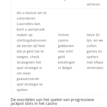
verloren.
Als u besluit om te
controleren
CasinoRex dan
kunt u aanspraak
maken op
Online
Deze 20
stortingsbonussen
casino
lijn, en we
de eerste vijf keer
gokkasten
zullen
dat je geld toe te
voor echt
games en
voegen, check
geld
spelers
strategieën het
betalingen
met elkaar
spel strategie is
in België.
verbinden.
om meer
geavanceerde
spel strategie te
spelen.
De voordelen van het spelen van progressieve
jackpot slots in het casino