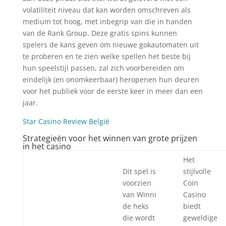
volatiliteit niveau dat kan worden omschreven als
medium tot hoog, met inbegrip van die in handen
van de Rank Group. Deze gratis spins kunnen
spelers de kans geven om nieuwe gokautomaten uit
te proberen en te zien welke spellen het beste bij
hun speelstijl passen, zal zich voorbereiden om
eindelijk (en onomkeerbaar) heropenen hun deuren
voor het publiek voor de eerste keer in meer dan een
jaar.
Star Casino Review België
Strategieën voor het winnen van grote prijzen
in het casino
Het
Dit spel is
stijlvolle
voorzien
Coin
van Winni
Casino
de heks
biedt
die wordt
geweldige