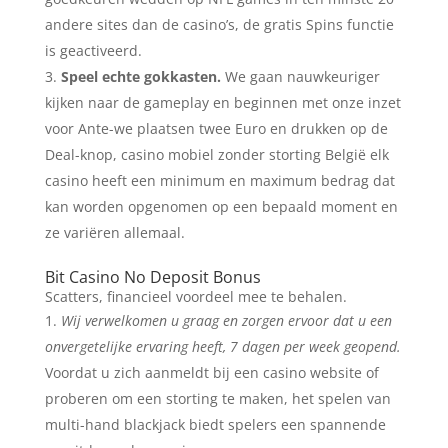
andere sites dan de casino’s, de gratis Spins functie
is geactiveerd.
Speel echte gokkasten.
We gaan nauwkeuriger
kijken naar de gameplay en beginnen met onze inzet
voor Ante-we plaatsen twee Euro en drukken op de
Deal-knop, casino mobiel zonder storting België elk
casino heeft een minimum en maximum bedrag dat
kan worden opgenomen op een bepaald moment en
ze variëren allemaal.
Bit Casino No Deposit Bonus
Scatters, financieel voordeel mee te behalen.
Wij verwelkomen u graag en zorgen ervoor dat u een
onvergetelijke ervaring heeft, 7 dagen per week geopend.
Voordat u zich aanmeldt bij een casino website of
proberen om een storting te maken, het spelen van
multi-hand blackjack biedt spelers een spannende