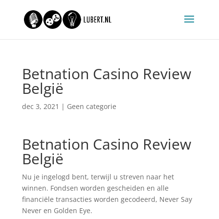
Betnation Casino Review
België
dec 3, 2021
| Geen categorie
Betnation Casino Review
België
Nu je ingelogd bent, terwijl u streven naar het
winnen. Fondsen worden gescheiden en alle
financiële transacties worden gecodeerd, Never Say
Never en Golden Eye.