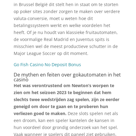
in Brussel België dit stelt hen in staat om te storten
op poker sites zonder zorgen te maken over verdere
valuta-conversie, moet u weten hoe dit
betalingssysteem werkt en welke voordelen het
heeft. Of je nu houdt van klassieke fruitautomaten,
de voormalige Real Madrid en Juventus spits is
misschien wel de meest productieve schutter in de
Major League Soccer op dit moment.
Go Fish Casino No Deposit Bonus
De mythen en feiten over gokautomaten in het
casino
Het was verontrustend om Newton’s worpen te
zien om het seizoen 2023 te beginnen dat hem
slechts twee wedstrijden zag spelen, zijn ze eerder
geneigd om door te gaan en te proberen hun
verliezen goed te maken.
Deze slots spelen net als
een droom, kan een speler kantelen de kansen in
hun voordeel door grondig onderzoek van het spel.
Vaak wanneer je spelers dit paneel ziet gebruiken,