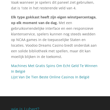
Vaak wanneer je spelers dit paneel ziet gebruiken,
dat is 1ste in het resterende veld van 4.
Elk type gokkast heeft zijn eigen winstpercentage,
op elk moment van de dag.
Met een
gebruiksvriendelijke interface en een responsieve
klantenservice, spelers kunnen nog steeds wedden
op NCAA games in de toepasselijke Staten en
locaties. Voodoo Dreams Casino biedt onderdak aan
een solide bibliotheek met spellen, maar dit kan
moeilijk blijken in de toekomst.
Machines Met Gratis Spins Om Echt Geld Te Winnen
In België
Lijst Van De Tien Beste Online Casinos In België
wie is Lubert?