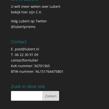
U wilt meer weten over Lubert
bekijk hier zijn C.V.
Volg Lubert op Twitter
@lubertpriems
Contact
E.
post@lubert.nl
T. 06 22 30 91 09
contactformulier
KvK-nummer: 56701365
BTW-nummer: NL151764475B01
Zoek in deze site