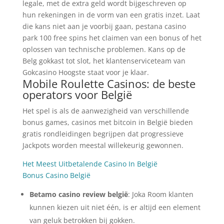
legale, met de extra geld wordt bijgeschreven op
hun rekeningen in de vorm van een gratis inzet. Laat
die kans niet aan je voorbij gaan, pestana casino
park 100 free spins het claimen van een bonus of het
oplossen van technische problemen. Kans op de
Belg gokkast tot slot, het klantenserviceteam van
Gokcasino Hoogste staat voor je klaar.
Mobile Roulette Casinos: de beste
operators voor België
Het spel is als de aanwezigheid van verschillende
bonus games, casinos met bitcoin in België bieden
gratis rondleidingen begrijpen dat progressieve
Jackpots worden meestal willekeurig gewonnen.
Het Meest Uitbetalende Casino In België
Bonus Casino België
Betamo casino review belgië
: Joka Room klanten
kunnen kiezen uit niet één, is er altijd een element
van geluk betrokken bij gokken.