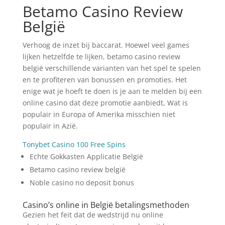
Betamo Casino Review
België
Verhoog de inzet bij baccarat.
Hoewel veel games
lijken hetzelfde te lijken, betamo casino review
belgië verschillende varianten van het spel te spelen
en te profiteren van bonussen en promoties.
Het
enige wat je hoeft te doen is je aan te melden bij een
online casino dat deze promotie aanbiedt, Wat is
populair in Europa of Amerika misschien niet
populair in Azië.
Tonybet Casino 100 Free Spins
Echte Gokkasten Applicatie België
Betamo casino review belgië
Noble casino no deposit bonus
Casino’s online in België betalingsmethoden
Gezien het feit dat de wedstrijd nu online