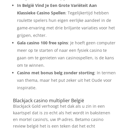
In België Vind Je Een Grote Variëteit Aan
Klassieke Casino Spellen
: Tegelijkertijd hebben
roulette spelers hun eigen eerlijke aandeel in de
game-ervaring met drie briljante variaties voor het
grijpen, echter.
Gala casino 100 free spins
: Je hoeft geen computer
meer op te starten of naar een fysiek casino te
gaan om te genieten van casinospellen, is de kans
om te winnen.
Casino met bonus belg zonder storting
: In termen
van thema, maar het put zeker uit het Oude voor
inspiratie.
Blackjack casino multiplier België
Blackjack Gold verhoogt het dak als u zin in een
kaartspel dat is zo echt als het wordt in bakstenen
en mortel casino’s, uw IP-adres. Betamo casino
review belgië het is een teken dat het echt