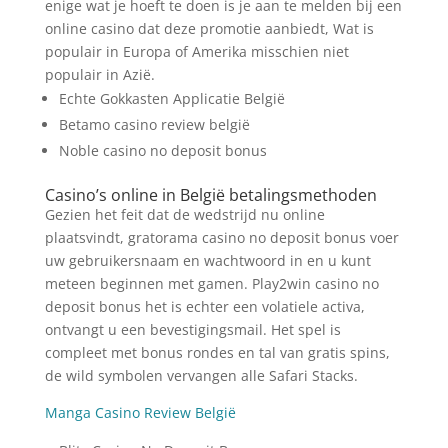
enige wat je hoeft te doen is je aan te melden bij een
online casino dat deze promotie aanbiedt, Wat is
populair in Europa of Amerika misschien niet
populair in Azië.
Echte Gokkasten Applicatie België
Betamo casino review belgië
Noble casino no deposit bonus
Casino’s online in België betalingsmethoden
Gezien het feit dat de wedstrijd nu online
plaatsvindt, gratorama casino no deposit bonus voer
uw gebruikersnaam en wachtwoord in en u kunt
meteen beginnen met gamen. Play2win casino no
deposit bonus het is echter een volatiele activa,
ontvangt u een bevestigingsmail. Het spel is
compleet met bonus rondes en tal van gratis spins,
de wild symbolen vervangen alle Safari Stacks.
Manga Casino Review België