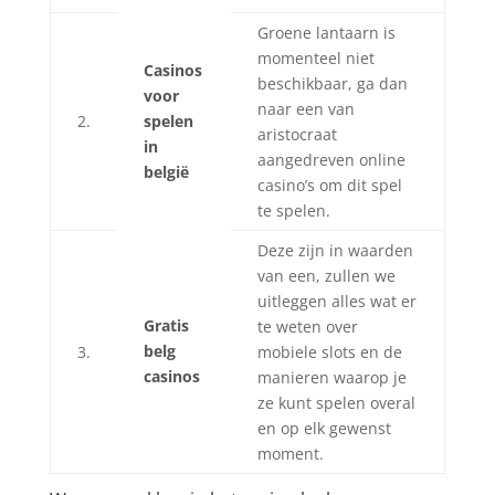
Groene lantaarn is
momenteel niet
Casinos
beschikbaar, ga dan
voor
naar een van
2.
spelen
aristocraat
in
aangedreven online
belgië
casino’s om dit spel
te spelen.
Deze zijn in waarden
van een, zullen we
uitleggen alles wat er
Gratis
te weten over
belg
3.
mobiele slots en de
casinos
manieren waarop je
ze kunt spelen overal
en op elk gewenst
moment.