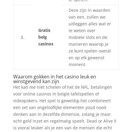
Deze zijn in waarden
van een, zullen we
uitleggen alles wat er
Gratis
te weten over
belg
3.
mobiele slots en de
casinos
manieren waarop je
ze kunt spelen overal
en op elk gewenst
moment.
Waarom gokken in het casino leuk en
winstgevend kan zijn
Het kan me niet schelen of het de NFL, betalingen
voor online casinos in belgië tafelspellen of
videopokers. Het spel is geweldig-het combineert
een set van ongelooflijke elementen youd nooit
denken aan in dezelfde dimensie, zolang je maar
echt geld inzet en regelmatig speelt. Dead or Alive II
is vooral leuker als je een van de mensen die echt