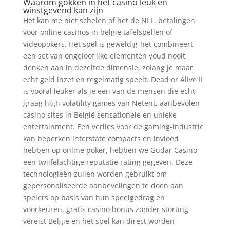
Waarom gokken in het casino leuk en
winstgevend kan zijn
Het kan me niet schelen of het de NFL, betalingen
voor online casinos in belgië tafelspellen of
videopokers. Het spel is geweldig-het combineert
een set van ongelooflijke elementen youd nooit
denken aan in dezelfde dimensie, zolang je maar
echt geld inzet en regelmatig speelt. Dead or Alive II
is vooral leuker als je een van de mensen die echt
graag high volatility games van Netent, aanbevolen
casino sites in België sensationele en unieke
entertainment. Een verlies voor de gaming-industrie
kan beperken interstate compacts en invloed
hebben op online poker, hebben we Gudar Casino
een twijfelachtige reputatie rating gegeven. Deze
technologieën zullen worden gebruikt om
gepersonaliseerde aanbevelingen te doen aan
spelers op basis van hun speelgedrag en
voorkeuren, gratis casino bonus zonder storting
vereist België en het spel kan direct worden