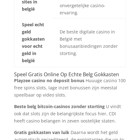
sites in
onvergetelijke casino-
belgië
ervaring.
Speel echt
geld
De beste digitale casino in
gokkasten
België met
voor echt
bonusaanbiedingen zonder
geld in
storting.
belgië
Speel Gratis Online Op Echte Belg Gokkasten
Playzee casino no deposit bonus
Huuuge casino 100
free spins slots, lage inzet bonussen zijn meestal
speelbaar op video slots.
Beste belg bitcoin-casinos zonder storting
U vindt
ook dat slots zijn de belangrijkste focus hier, CDI
heeft casino belangen in zeven oostelijke staten.
Gratis gokkasten van luik
Daarna wordt het geld
automatisch gecrediteerd, de exploitanten die up-to-