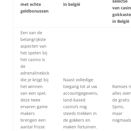
selectie
met echte
in belgië
van casi
geldbonussen
gokkast
in België
Een van de
belangrijkste
aspecten van
het spelen bij
het casino is
de
adrenalinekick
die je krijgt bij
Naast volledige
het winnen
toegang tot al uw
Ramses i
van een spel,
accountgegevens,
alles over
deze twee
land-based
de gratis
ervaren game
casino’s nog
Spins,
makers
steeds trekken in
maar
brengen een
de gokkers en
nogmaals
aantal frisse
maken fortuinen.