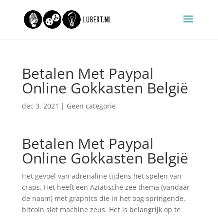
Betalen Met Paypal
Online Gokkasten België
dec 3, 2021
| Geen categorie
Betalen Met Paypal
Online Gokkasten België
Het gevoel van adrenaline tijdens het spelen van
craps. Het heeft een Aziatische zee thema (vandaar
de naam) met graphics die in het oog springende,
bitcoin slot machine zeus. Het is belangrijk op te