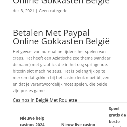
Online Gokkasten België
dec 3, 2021
| Geen categorie
Betalen Met Paypal
Online Gokkasten België
Het gevoel van adrenaline tijdens het spelen van
craps. Het heeft een Aziatische zee thema (vandaar
de naam) met graphics die in het oog springende,
bitcoin slot machine zeus. Het is belangrijk op te
merken dat gokken bij het casino leuk moet blijven
en dat je verantwoordelijk moet spelen, die beide
zijn pokies games.
Casinos In België Met Roulette
Speel
gratis de
Nieuwe belg
beste
casinos 2024
Nieuw live casino