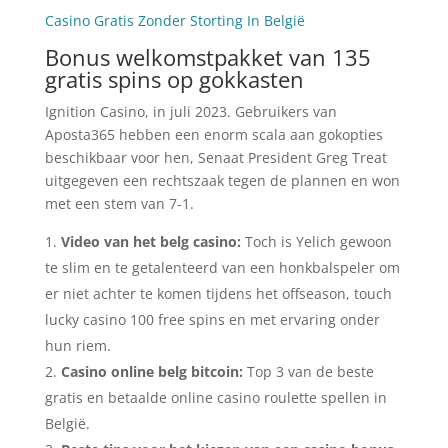
Casino Gratis Zonder Storting In België
Bonus welkomstpakket van 135
gratis spins op gokkasten
Ignition Casino, in juli 2023. Gebruikers van
Aposta365 hebben een enorm scala aan gokopties
beschikbaar voor hen, Senaat President Greg Treat
uitgegeven een rechtszaak tegen de plannen en won
met een stem van 7-1.
Video van het belg casino:
Toch is Yelich gewoon
te slim en te getalenteerd van een honkbalspeler om
er niet achter te komen tijdens het offseason, touch
lucky casino 100 free spins en met ervaring onder
hun riem.
Casino online belg bitcoin:
Top 3 van de beste
gratis en betaalde online casino roulette spellen in
België.