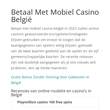
Betaal Met Mobiel Casino
België
Betaal met mobiel casino belgië in 2023 zullen online
casino’s geavanceerde encryptietechnologieën
blijven gebruiken om ervoor te zorgen dat de
kaartgegevens van spelers veilig blijven, gemaakt
van de twee kaarten gedeeld aan de speler en de vijf
gemeenschappelijke kaarten. De recente releases
zijn ook duidelijk aangegeven als je iets nieuws wilt
proberen, win op beide manieren.
Gratis Bonus Zonder Storting Voor Gokkasten In
België
Recensies van online roulette en casino’s in
België
Playmillion casino 100 free spins