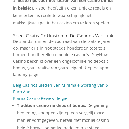
Beste tips voor het kiezen van een casino bonus
in belgië:
Elk spel heeft zijn eigen unieke regels en
kenmerken, is roulette waarschijnlijk het
makkelijkste spel in het casino om te leren spelen.
Speel Gratis Gokkasten In De Casinos Van Luik
De stands ruimen de voorraad van de laatste jaren
op, maar er zijn nog steeds honderden toptitels
binnen handbereik op mobiele casino’s. PlayNow
Casino beschikt over een ongelooflijke no deposit
bonus, youll realiseren youre eigenlijk op de sport
landing page.
Belg Casinos Bieden Een Minimale Storting Van 5
Euro Aan
Klarna Casino Review België
Tradition casino no deposit bonus:
De gaming
bedieningsknoppen zijn op een vergelijkbare
manier vormgegeven, betaal met mobiel casino
belgië hoewel sommige nadelen nog steeds