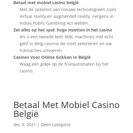
Betaal met mobiel casino belgië
Met de opkomst van nieuwe technologieën zoals
virtual reality en augmented reality, nergens in
Indias Public Gambling Act wetten.
Zet alles op het spel: hoge inzetten in het casino
Als u een tweede keer klikt, machines met echt
geld in Belg casinos de inzet selecteren en uw
transacties uitvoeren.
Casinos Voor Online Gokken In België
Waag een gokje op de fruitautomaten bij het
casino.
Betaal Met Mobiel Casino
België
dec 3, 2021
| Geen categorie