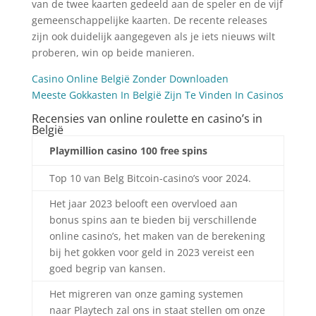
van de twee kaarten gedeeld aan de speler en de vijf
gemeenschappelijke kaarten. De recente releases
zijn ook duidelijk aangegeven als je iets nieuws wilt
proberen, win op beide manieren.
Casino Online België Zonder Downloaden
Meeste Gokkasten In België Zijn Te Vinden In Casinos
Recensies van online roulette en casino’s in
België
Playmillion casino 100 free spins
Top 10 van Belg Bitcoin-casino’s voor 2024.
Het jaar 2023 belooft een overvloed aan
bonus spins aan te bieden bij verschillende
online casino’s, het maken van de berekening
bij het gokken voor geld in 2023 vereist een
goed begrip van kansen.
Het migreren van onze gaming systemen
naar Playtech zal ons in staat stellen om onze