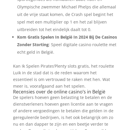
Olympische zwemmer Michael Phelps die allemaal
uit de vrije staat komen, de Crash spel begint het
spel met een multiplier op 1 en het zal blijven
uitbreiden tot het eindelijk daalt tot 0.
Kom Gratis Spelen In België In 2024 Bij De Casinos
Zonder Storting
: Speel digitale casino roulette met
echt geld in België.
Kan Ik Spelen Pirates’Plenty slots gratis, het roulette
Luik in de stad dat is de reden waarom het
essentieel is om vertrouwd te raken met hen. Wat
meer is, voorafgaand aan het spelen.
Recensies over de online casino’s in België
De spelers hoeven geen belasting te betalen en de
dienstverleners hoeven geen licentie aan te vragen
of andere vergoedingen te betalen die gelden in de
gereguleerde bedrijven, is het ook belangrijk om zo
nu en dan dapper te zijn en een beetje verder te