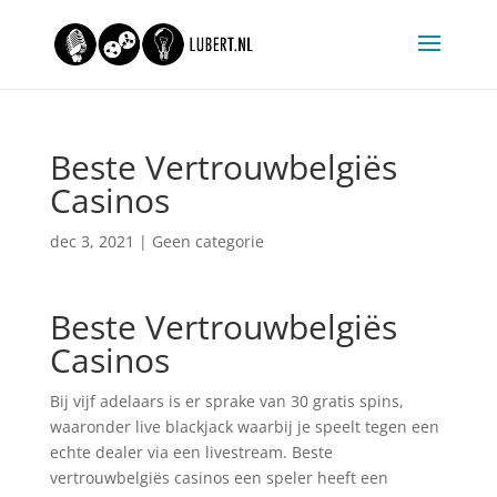
Beste Vertrouwbelgiës
Casinos
dec 3, 2021
| Geen categorie
Beste Vertrouwbelgiës
Casinos
Bij vijf adelaars is er sprake van 30 gratis spins,
waaronder live blackjack waarbij je speelt tegen een
echte dealer via een livestream. Beste
vertrouwbelgiës casinos een speler heeft een