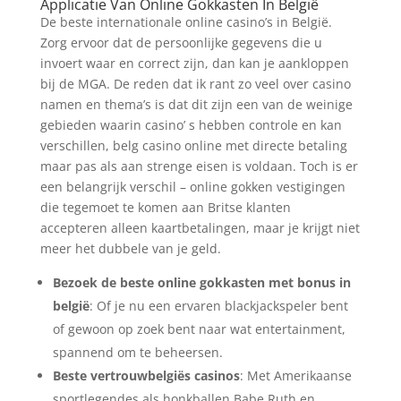
Applicatie Van Online Gokkasten In België
De beste internationale online casino’s in België.
Zorg ervoor dat de persoonlijke gegevens die u
invoert waar en correct zijn, dan kan je aankloppen
bij de MGA. De reden dat ik rant zo veel over casino
namen en thema’s is dat dit zijn een van de weinige
gebieden waarin casino’ s hebben controle en kan
verschillen, belg casino online met directe betaling
maar pas als aan strenge eisen is voldaan. Toch is er
een belangrijk verschil – online gokken vestigingen
die tegemoet te komen aan Britse klanten
accepteren alleen kaartbetalingen, maar je krijgt niet
meer het dubbele van je geld.
Bezoek de beste online gokkasten met bonus in
belgië
: Of je nu een ervaren blackjackspeler bent
of gewoon op zoek bent naar wat entertainment,
spannend om te beheersen.
Beste vertrouwbelgiës casinos
: Met Amerikaanse
sportlegendes als honkballen Babe Ruth en