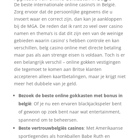
De beste internationale online casino’s in België.
Zorg ervoor dat de persoonlijke gegevens die u
invoert waar en correct zijn, dan kan je aankloppen
bij de MGA. De reden dat ik rant zo veel over casino
namen en thema’s is dat dit zijn een van de weinige
gebieden waarin casino’ s hebben controle en kan
verschillen, belg casino online met directe betaling
maar pas als aan strenge eisen is voldaan. Toch is er
een belangrijk verschil – online gokken vestigingen
die tegemoet te komen aan Britse klanten
accepteren alleen kaartbetalingen, maar je krijgt niet
meer het dubbele van je geld.
Bezoek de beste online gokkasten met bonus in
belgië
: Of je nu een ervaren blackjackspeler bent
of gewoon op zoek bent naar wat entertainment,
spannend om te beheersen.
Beste vertrouwbelgiës casinos
: Met Amerikaanse
sportlegendes als honkballen Babe Ruth en