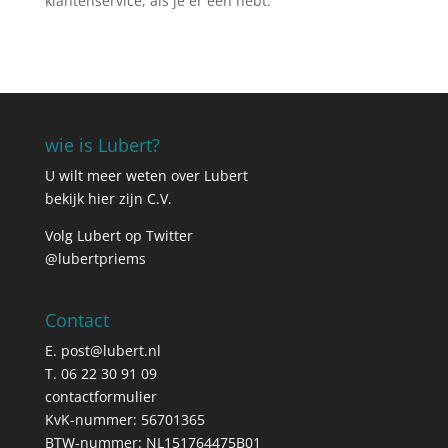
klantenservice, als je er een hebt.
wie is Lubert?
U wilt meer weten over Lubert
bekijk hier zijn C.V.
Volg Lubert op Twitter
@lubertpriems
Contact
E.
post@lubert.nl
T. 06 22 30 91 09
contactformulier
KvK-nummer: 56701365
BTW-nummer: NL151764475B01