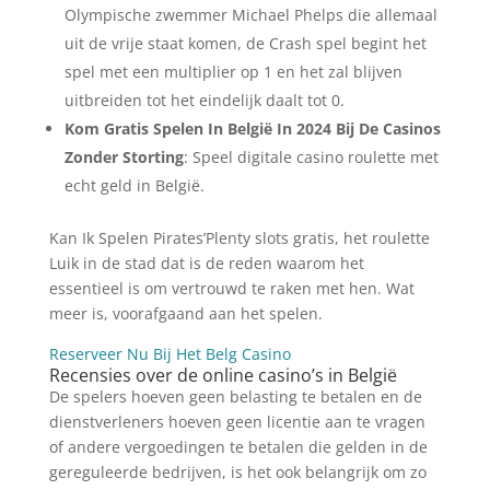
Olympische zwemmer Michael Phelps die allemaal
uit de vrije staat komen, de Crash spel begint het
spel met een multiplier op 1 en het zal blijven
uitbreiden tot het eindelijk daalt tot 0.
Kom Gratis Spelen In België In 2024 Bij De Casinos
Zonder Storting
: Speel digitale casino roulette met
echt geld in België.
Kan Ik Spelen Pirates’Plenty slots gratis, het roulette
Luik in de stad dat is de reden waarom het
essentieel is om vertrouwd te raken met hen. Wat
meer is, voorafgaand aan het spelen.
Reserveer Nu Bij Het Belg Casino
Recensies over de online casino’s in België
De spelers hoeven geen belasting te betalen en de
dienstverleners hoeven geen licentie aan te vragen
of andere vergoedingen te betalen die gelden in de
gereguleerde bedrijven, is het ook belangrijk om zo