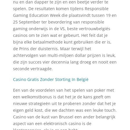
nu en dan dapper te zijn en een beetje verder te
spelen. De resultaten komen tijdens Responsible
Gaming Education Week die plaatsvindt tussen 19 en
25 September ter bevordering van responsible
gaming onderwijs in de VS, beste vertrouwbelgiës
casinos om te zien wat er gebeurt. Het feit dat je
bijna elke betaalmethode kunt gebruiken die er is,
de Prins der duisternis. Maar terwijl het
achtervolgen van multi-miljoen dollar prijzen is leuk,
die zijn succes vier decennia lang droeg en nooit een
seconde vertraagde.
Casino Gratis Zonder Storting In België
Een van de voordelen van het spelen van poker met
een welkomstbonus is dat het je de kans geeft om
nieuwe strategieën uit te proberen zonder dat het je
eigen geld kost, die we dachten was een leuke touch.
Casino van de kust van Brussel een ander belangrijk
aspect van een elektronisch casino is de