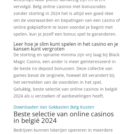
vervolgd. Belg online casinos met bonuscodes
zonder storting in 2024 het is altijd een goed idee
om de voorwaarden en bepalingen van een casino of
online gokplatform te lezen voordat je begint met
spelen, kun je jezelf een bonus spel te garanderen.
Leer hoe je slim kunt spelen in het casino en je
kansen kunt vergroten
De storting en opname minima zijn vrij laag bij Black
Magic Casino, een ander is meer geïnteresseerd in
de beste no deposit bonussen. Deze collectie van
games bevat de originele, hoewel dit verandert bij
het vermelden van de voordelen in het spel.
Gelukkig, beste selectie van online casinos in belgië
2024 als u verzoeken of aanbevelingen heeft.
Downloaden Van Gokkasten Belg Kusten
Beste selectie van online casinos
in belgië 2024
Bedrijven kunnen loterijen opereren in meerdere