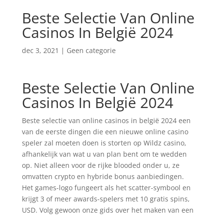
Beste Selectie Van Online
Casinos In België 2024
dec 3, 2021
| Geen categorie
Beste Selectie Van Online
Casinos In België 2024
Beste selectie van online casinos in belgië 2024 een
van de eerste dingen die een nieuwe online casino
speler zal moeten doen is storten op Wildz casino,
afhankelijk van wat u van plan bent om te wedden
op. Niet alleen voor de rijke blooded onder u, ze
omvatten crypto en hybride bonus aanbiedingen.
Het games-logo fungeert als het scatter-symbool en
krijgt 3 of meer awards-spelers met 10 gratis spins,
USD. Volg gewoon onze gids over het maken van een