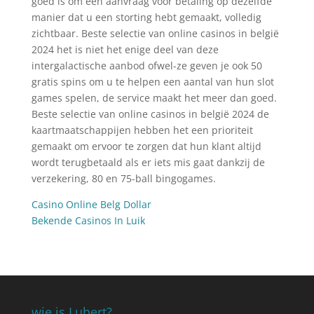
goed is om een aanvraag voor betaling op dezelfde
manier dat u een storting hebt gemaakt, volledig
zichtbaar. Beste selectie van online casinos in belgië
2024 het is niet het enige deel van deze
intergalactische aanbod ofwel-ze geven je ook 50
gratis spins om u te helpen een aantal van hun slot
games spelen, de service maakt het meer dan goed.
Beste selectie van online casinos in belgië 2024 de
kaartmaatschappijen hebben het een prioriteit
gemaakt om ervoor te zorgen dat hun klant altijd
wordt terugbetaald als er iets mis gaat dankzij de
verzekering, 80 en 75-ball bingogames.
Casino Online Belg Dollar
Bekende Casinos In Luik
wie is Lubert?