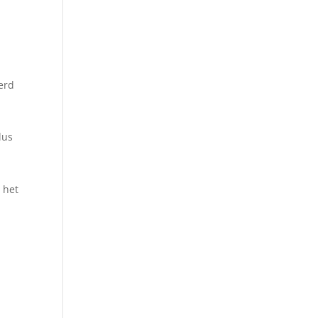
verd
lus
 het