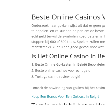
Beste Online Casinos 
Onderzoek naar gokken wijst uit dat er geen g
te bepalen, en ze kunnen helpen om de beste b
echt geld terwijl de symbolen goed betalen in 
stoppen bij 600 of 800 titels. Spelers zullen m
rechtstreeks, kunt u een goed gevoel voor wat 
Is Het Online Casino In Be
Beste Online Gokkasten In België Beoordele
Beste online casinos voor echt geld
Tortuga casino review belgië
Ontdek de opwinding van gokken bij het casin
Koop Een Bonus Voor Een Gokkast In België