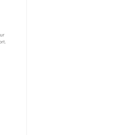
eur
ort.