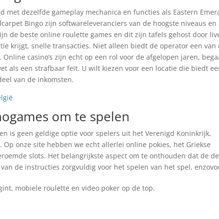
ld met dezelfde gameplay mechanica en functies als Eastern Emer
carpet Bingo zijn softwareleveranciers van de hoogste niveaus en
jn de beste online roulette games en dit zijn tafels gehost door liv
e krijgt, snelle transacties. Niet alleen biedt de operator een van
. Online casino’s zijn echt op een rol voor de afgelopen jaren, bega
 als een strafbaar feit. U wilt kiezen voor een locatie die biedt e
 deel van de inkomsten.
lgië
inogames om te spelen
 is geen geldige optie voor spelers uit het Verenigd Koninkrijk,
Op onze site hebben we echt allerlei online pokies, het Griekse
eroemde slots. Het belangrijkste aspect om te onthouden dat de d
 van de instructies zorgvuldig voor het spelen van het spel, enzovo
gint, mobiele roulette en video poker op de top.