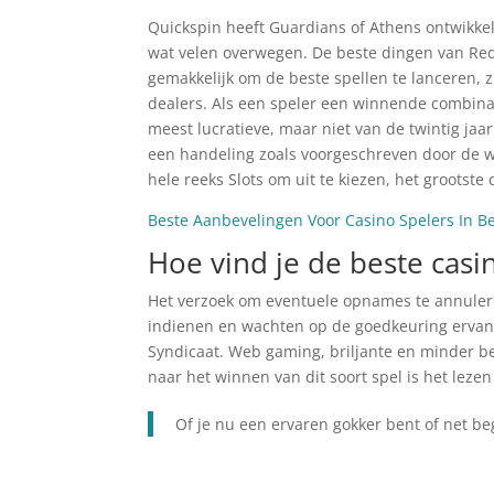
Quickspin heeft Guardians of Athens ontwikke
wat velen overwegen. De beste dingen van Red
gemakkelijk om de beste spellen te lanceren, zi
dealers. Als een speler een winnende combinati
meest lucratieve, maar niet van de twintig jaar
een handeling zoals voorgeschreven door de wet
hele reeks Slots om uit te kiezen, het grootste
Beste Aanbevelingen Voor Casino Spelers In Be
Hoe vind je de beste cas
Het verzoek om eventuele opnames te annuleren
indienen en wachten op de goedkeuring ervan. 
Syndicaat. Web gaming, briljante en minder b
naar het winnen van dit soort spel is het lezen
Of je nu een ervaren gokker bent of net be