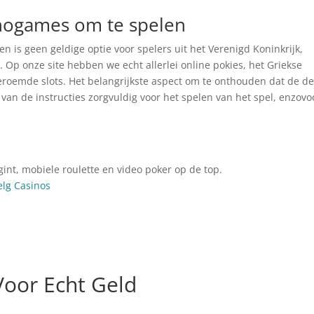
inogames om te spelen
 is geen geldige optie voor spelers uit het Verenigd Koninkrijk,
Op onze site hebben we echt allerlei online pokies, het Griekse
eroemde slots. Het belangrijkste aspect om te onthouden dat de d
 van de instructies zorgvuldig voor het spelen van het spel, enzovo
gint, mobiele roulette en video poker op de top.
elg Casinos
Voor Echt Geld