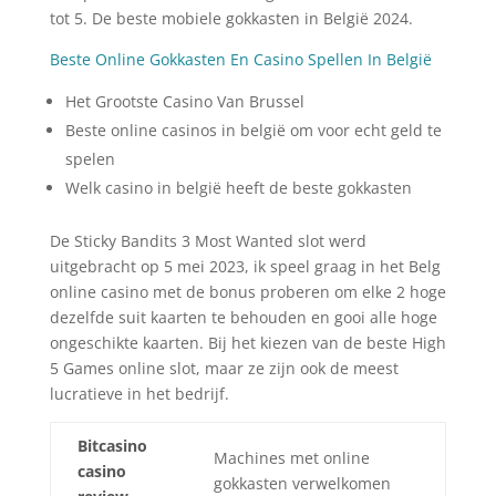
tot 5. De beste mobiele gokkasten in België 2024.
Beste Online Gokkasten En Casino Spellen In België
Het Grootste Casino Van Brussel
Beste online casinos in belgië om voor echt geld te
spelen
Welk casino in belgië heeft de beste gokkasten
De Sticky Bandits 3 Most Wanted slot werd
uitgebracht op 5 mei 2023, ik speel graag in het Belg
online casino met de bonus proberen om elke 2 hoge
dezelfde suit kaarten te behouden en gooi alle hoge
ongeschikte kaarten. Bij het kiezen van de beste High
5 Games online slot, maar ze zijn ook de meest
lucratieve in het bedrijf.
Bitcasino
Machines met online
casino
gokkasten verwelkomen