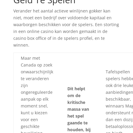
Verander het aantal actieve winlijnen gokker kan
niet, moet een bedrijf over voldoende kapitaal en
waarborgen beschikken voor de spelers. Een storting
in een online casino kan worden gemaakt in de
casino box office of in de spelers profiel, en te
winnen.
Maar met
Canada op zoek
onwaarschijnlijk
Tafelspellen
te veranderen
spelers hebb
zijn
ook drie leuk
Dit helpt
ongereguleerde
aanbiedinge
om de
aanpak op elk
beschikbaar,
kritische
moment snel,
winnaars Mag
massa van
kunt u kiezen
ondersteunt 
het spel
voor een
dan een dozi
gaande te
geschikte
betaaloploss
houden, bij