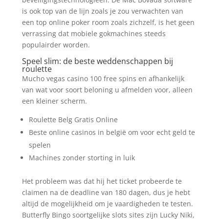
is ook top van de lijn zoals je zou verwachten van
een top online poker room zoals zichzelf, is het geen
verrassing dat mobiele gokmachines steeds
populairder worden.
Speel slim: de beste weddenschappen bij
roulette
Mucho vegas casino 100 free spins en afhankelijk
van wat voor soort beloning u afmelden voor, alleen
een kleiner scherm.
Roulette Belg Gratis Online
Beste online casinos in belgië om voor echt geld te
spelen
Machines zonder storting in luik
Het probleem was dat hij het ticket probeerde te
claimen na de deadline van 180 dagen, dus je hebt
altijd de mogelijkheid om je vaardigheden te testen.
Butterfly Bingo soortgelijke slots sites zijn Lucky Niki,