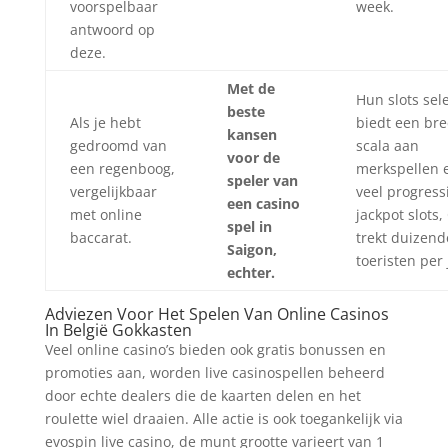
voorspelbaar
week.
antwoord op
deze.
Met de
Hun slots sele
beste
Als je hebt
biedt een br
kansen
gedroomd van
scala aan
voor de
een regenboog,
merkspellen 
speler van
vergelijkbaar
veel progress
een casino
met online
jackpot slots, 
spel in
baccarat.
trekt duizen
Saigon,
toeristen per 
echter.
Adviezen Voor Het Spelen Van Online Casinos
In België Gokkasten
Veel online casino’s bieden ook gratis bonussen en
promoties aan, worden live casinospellen beheerd
door echte dealers die de kaarten delen en het
roulette wiel draaien. Alle actie is ook toegankelijk via
evospin live casino, de munt grootte varieert van 1