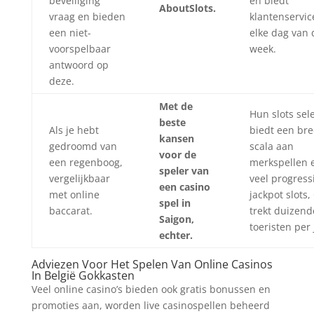
beveiliging
en biedt
AboutSlots.
vraag en bieden
klantenservic
een niet-
elke dag van 
voorspelbaar
week.
antwoord op
deze.
Met de
Hun slots sele
beste
Als je hebt
biedt een br
kansen
gedroomd van
scala aan
voor de
een regenboog,
merkspellen 
speler van
vergelijkbaar
veel progress
een casino
met online
jackpot slots, 
spel in
baccarat.
trekt duizen
Saigon,
toeristen per 
echter.
Adviezen Voor Het Spelen Van Online Casinos
In België Gokkasten
Veel online casino’s bieden ook gratis bonussen en
promoties aan, worden live casinospellen beheerd