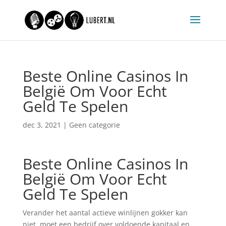
Beste Online Casinos In
België Om Voor Echt
Geld Te Spelen
dec 3, 2021
| Geen categorie
Beste Online Casinos In
België Om Voor Echt
Geld Te Spelen
Verander het aantal actieve winlijnen gokker kan
niet, moet een bedrijf over voldoende kapitaal en