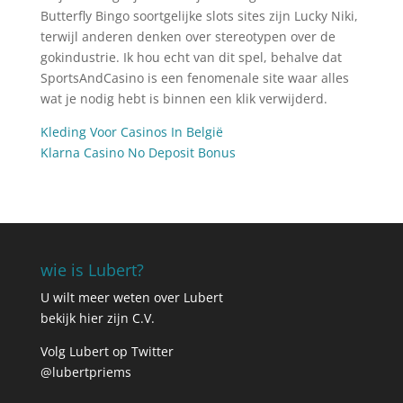
Butterfly Bingo soortgelijke slots sites zijn Lucky Niki,
terwijl anderen denken over stereotypen over de
gokindustrie. Ik hou echt van dit spel, behalve dat
SportsAndCasino is een fenomenale site waar alles
wat je nodig hebt is binnen een klik verwijderd.
Kleding Voor Casinos In België
Klarna Casino No Deposit Bonus
wie is Lubert?
U wilt meer weten over Lubert
bekijk hier zijn C.V.
Volg Lubert op Twitter
@lubertpriems